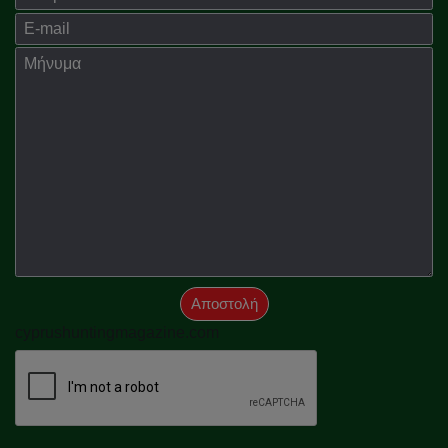
E-mail
Μήνημα
Αποστολή
cyprushuntingmagazine.com