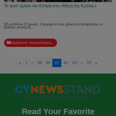
Το τραπ τίμησε την Κύπρο στη «Μάχη της Κρήτης»
Έξι μετάλλια (3 χρυσά, 2 αργυρά κι ένα χάλκινο) εξασφάλισαν οι
διεθνείς σκοπευτέ...
Διαβάστε περισσότερα...
...
...
Previous
Next
«
1
39
40
41
42
43
70
»
Read Your Favorite