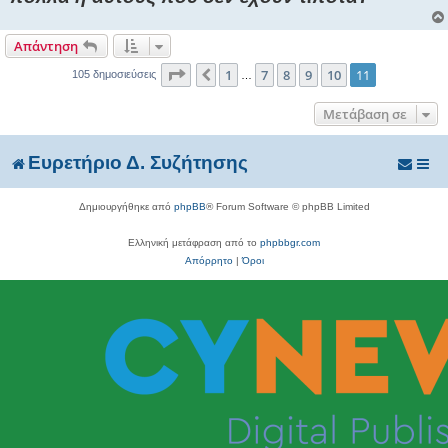
Απάντηση
Σελίδα
11
από
11
1
7
8
9
10
11
Προηγούμενη
105 δημοσιεύσεις
…
Μετάβαση σε
Ευρετήριο Δ. Συζήτησης
Δημιουργήθηκε από
phpBB
® Forum Software © phpBB Limited
Ελληνική μετάφραση από το
phpbbgr.com
Απόρρητο
|
Όροι