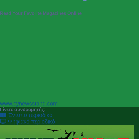
Read Your Favorite Magazines Online
P
N
www.cynewsstand.com
r
e
Γίνετε συνδρομητής:
e
x
Έντυπο περιοδικό
v
t
Ψηφιακό περιοδικό
i
o