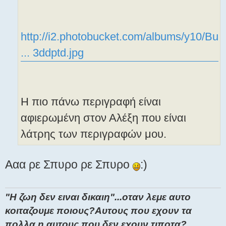
http://i2.photobucket.com/albums/y10/Bu
... 3ddptd.jpg
Η πιο πάνω περιγραφή είναι
αφιερωμένη στον Αλέξη που είναι
λάτρης των περιγραφών μου.
Ααα ρε Σπυρο ρε Σπυρο
:)
"H ζωη δεν ειναι δικαιη"...οταν λεμε αυτο
κοιταζουμε ποιους?Αυτους που εχουν τα
πολλα η αυτους που δεν εχουν τιποτα?