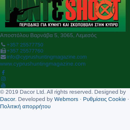
u
s
Αποστόλου Βαρνάβα 5, 3065, Λεμεσός
+357 25577750
+357 25577760
info@cyprushuntingmagazine.com
www.cyprushuntingmagazine.com
© 2019 Dacor Ltd. All rights reserved. Designed by
Dacor
. Developed by
Webmors
·
Ρυθμίσεις Cookie
·
Πολιτική απορρήτου