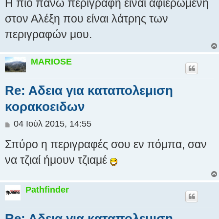
Η πιο πάνω περιγραφή είναι αφιερωμένη
στον Αλέξη που είναι λάτρης των
περιγραφών μου.
MARIOSE
Re: Aδεια για καταπολεμιση
κορακοειδων
Δ
04 Ιούλ 2015, 14:55
η
Σπύρο η περιγραφές σου εν πόμπα, σαν
μ
ο
να τζιαί ήμουν τζιαμέ
σ
ί
ε
Pathfinder
υ
σ
η
Re: Aδεια για καταπολεμιση