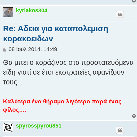
kyriakos304
Re: Aδεια για καταπολεμιση
κορακοειδων
Δ
08 Ιούλ 2014, 14:49
η
Θα μπει ο κοράζινος στα προστατευόμενα
μ
ο
είδη γιατί σε έτσι εκστρατείες αφανίζουν
σ
τους...
ί
ε
υ
σ
Καλύτερα ένα θήραμα λιγότερο παρά ένας
η
φίλος….
spyrosspyrou851