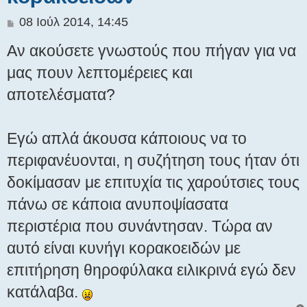
Δ
08 Ιούλ 2014, 14:45
η
Αν ακούσετε γνωστούς που πήγαν για να
μ
ο
μας πουν λεπτομέρειες και
σ
αποτελέσματα?
ί
ε
υ
σ
Εγώ απλά άκουσα κάποιους να το
η
περιφανέυονται, η συζήτηση τους ήταν ότι
δοκίμασαν με επιτυχία τις χαρούτσιες τους
πάνω σε κάποια ανυποψίασατα
περιστέρια που συνάντησαν. Τώρα αν
αυτό είναι κυνήγι κορακοειδών με
επιτήρηση θηροφύλακα ειλικρινά εγώ δεν
κατάλαβα.