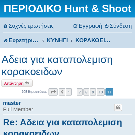
ΠΕΡΙΟΔΙΚΟ Hunt & Shoot
Συχνές ερωτήσεις
Εγγραφή
Σύνδεση
Ευρετήριο Δ. Συζήτησης
ΚΥΝΗΓΙ
ΚΟΡΑΚΟΕΙΔΗ - ΕΠΙΒΛΑΒΗ
Aδεια για καταπολεμιση
κορακοειδων
Απάντηση
Σελίδα
11
από
11
1
7
8
9
10
11
Προηγούμενη
105 δημοσιεύσεις
…
master
Full Member
Re: Aδεια για καταπολεμιση
κορακοειδων