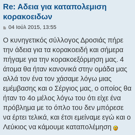
Re: Aδεια για καταπολεμιση
κορακοειδων
Δ
04 Ιούλ 2015, 13:55
η
Ο κυνηγετικός σύλλογος Δροσιάς πήρε
μ
ο
την άδεια για τα κορακοειδή και σήμερα
σ
πήγαμε για την κορακοεξόρμηση μας. 4
ί
ε
άτομα θα ήταν κανονικά στην ομάδα μας
υ
σ
αλλά τον ένα τον χάσαμε λόγω μιας
η
εμέμβασης και ο Σέργιος μας, ο οποίος θα
ήταν το 4ο μέλος λόγω του ότι είχε ένα
πρόβλημα με το όπλο του δεν μπόρεσε
να έρτει τελικά, και έτσι εμείναμε εγώ και ο
Λεύκιος να κάμουμε καταπολέμηση