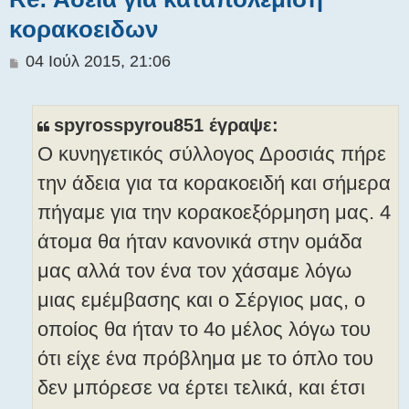
κορακοειδων
Δ
04 Ιούλ 2015, 21:06
η
μ
ο
spyrosspyrou851 έγραψε:
σ
Ο κυνηγετικός σύλλογος Δροσιάς πήρε
ί
ε
την άδεια για τα κορακοειδή και σήμερα
υ
πήγαμε για την κορακοεξόρμηση μας. 4
σ
η
άτομα θα ήταν κανονικά στην ομάδα
μας αλλά τον ένα τον χάσαμε λόγω
μιας εμέμβασης και ο Σέργιος μας, ο
οποίος θα ήταν το 4ο μέλος λόγω του
ότι είχε ένα πρόβλημα με το όπλο του
δεν μπόρεσε να έρτει τελικά, και έτσι