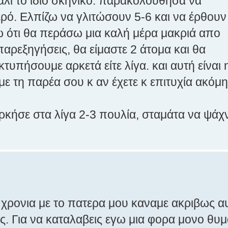
λι το ίδιο σκηνικό. παρακολούθησα να
ερό. Ελπίζω να γλιτώσουν 5-6 και να έρθουν
ζω ότι θα περάσω μια καλή μέρα μακριά απο
παρεξηγήσεις, θα είμαστε 2 άτομα και θα
τυπήσουμε αρκετά είτε λίγα. και αυτή είναι 
ε τη παρέα σου κ αν έχετε κ επιτυχία ακόμη
κήσε στα λίγα 2-3 πουλία, σταμάτα να ψάχν
 χρονια με το πατερα μου καναμε ακριβως α
ς. Για να καταλαβεις εγω μια φορα μονο θυμ