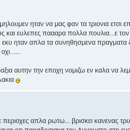
 μηλουμεν ηταν να μας φαν τα τριονια ετσι ε
υς και ευλεπες παααρα πολλα πουλια...ε τον
ι εκυ ηταν απλα τα συνηθησμενα πραγματα 
χι......
αξια αυτην την εποχη νομιζω εν καλα να λεμ
υλακια
ε περιοχες απλα ρωτω... βρισκει κανενας τρ
μαι οτι παραδοσιακα τον Αυγουστο στη εν