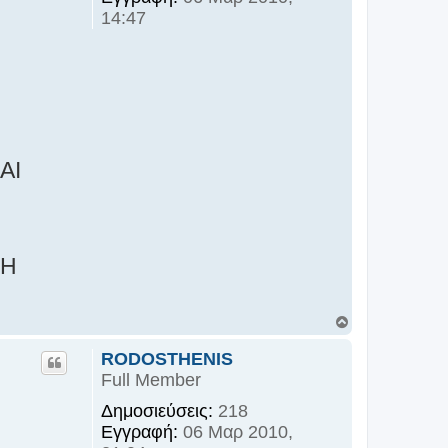
14:47
ΑΙ
ΡΗ
Κ
ο
ρ
RODOSTHENIS
υ
Full Member
φ
ή
Δημοσιεύσεις:
218
Εγγραφή:
06 Μαρ 2010,