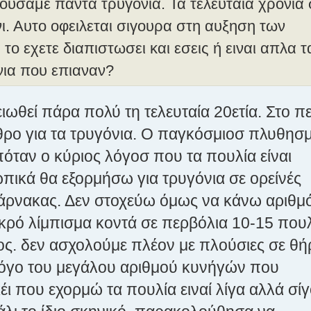
ουσαμε παντα τρυγονια. Τα τελευταια χρονια
ι. Αυτο οφειλεται σιγουρα στη αυξηση των
 εχετε διαπιστωσει και εσεις ή ειναι απλα τ
νια που επιαναν?
ιωθεί πάρα πολύ τη τελευταία 20ετία. Στο π
θρο για τα τρυγόνια. Ο παγκόσμιοσ πλυθησμ
όταν ο κύριος λόγοσ που τα πουλία είναι
πικά θα εξορμήσω για τρυγόνια σε ορείνές
Λάρνακας. Δεν στοχεύω όμως να κάνω αριθμ
μικρό λίμπισμα κοντά σε περβόλια 10-15 που
ος. δεν ασχολούμε πλέον με πλούσιες σε θ
ά λόγο του μεγάλου αριθμού κυνήγών που
έι που εχορμώ τα πουλία ειναί λίγα αλλά σί