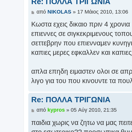
Re: ΠΟΛΛΑ ΤΡΙΓΩΝΙΑ
Δ
από
NIKOLAS
»
17 Μάιος 2010, 13:06
η
Κωστα εχεις δικαιο πριν 4 χρονια
μ
ο
επιεννες σε σιγκεκριμενους τοπο
σ
σεττεβρην που επιενναμεν κυνηγ
ί
ε
καπιες μερες εφκαλλεν και καπιες ο
υ
σ
η
απλα επηδη ειμαστεν ολοι σε απρ
λιγο για του που κινουντε τα πο
Re: ΠΟΛΛΑ ΤΡΙΓΩΝΙΑ
Δ
από
kypros
»
05 Αύγ 2010, 21:35
η
παιδια χωρις να ζητω να μας πειτ
μ
ο
στο εσωτερικο?? προσωπικα θυμα