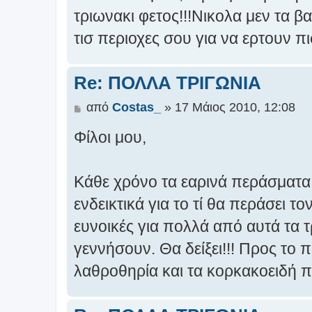
ο
τριωνακι φετος!!!Νικολα μεν τα
σ
τισ περιοχες σου για να ερτουν π
ί
ε
υ
Re: ΠΟΛΛΑ ΤΡΙΓΩΝΙΑ
σ
η
Δ
από
Costas_
»
17 Μάιος 2010, 12:08
η
Φίλοι μου,
μ
ο
σ
Κάθε χρόνο τα εαρινά περάσματα 
ί
ε
ενδεικτικά για το τί θα περάσει τ
υ
σ
ευνοικές για πολλά από αυτά τα 
η
γεννήσουν. Θα δείξει!!! Προς το 
λαθροθηρία και τα κορκακοειδή 