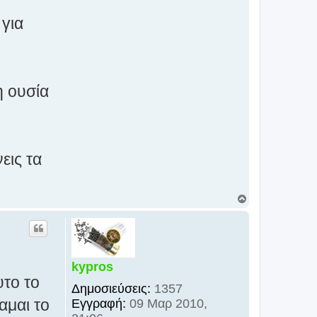
 για
η ουσία
εις τα
Κ
ο
ρ
υ
φ
ή
kypros
υτο το
Δημοσιεύσεις:
1357
αμαι το
Εγγραφή:
09 Μαρ 2010,