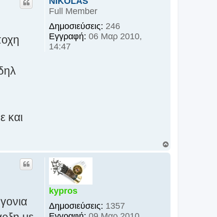
NIKOLAS
υ
Full Member
φ
ή
Δημοσιεύσεις:
246
Εγγραφή:
06 Μαρ 2010,
ποχη
14:47
δηλ
ε και
Κ
ο
ρ
υ
φ
ή
kypros
υγονια
Δημοσιεύσεις:
1357
αρξη με
Εγγραφή:
09 Μαρ 2010,