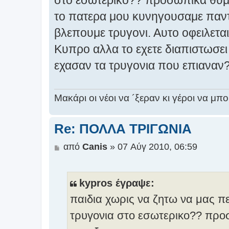
σ
το πατερα μου κυνηγουσαμε παντα
ί
ε
βλεπουμε τρυγονι. Αυτο οφειλετ
υ
σ
Κυπρο αλλα το εχετε διαπιστωσει 
η
εχασαν τα τρυγονια που επιαναν
Μακάρι οι νέοι να ´ξεραν κι γέροι να μπ
Re: ΠΟΛΛΑ ΤΡΙΓΩΝΙΑ
Δ
από
Canis
»
07 Αύγ 2010, 06:59
η
μ
ο
kypros έγραψε:
σ
παιδια χωρις να ζητω να μας πε
ί
ε
τρυγονια στο εσωτερικο?? προ
υ