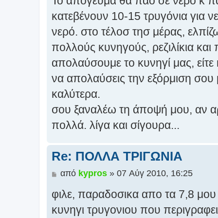
Το απόγευμα θα πάο σε νερό κ πά
κατεβένουν 10-15 τρυγόνια για ν
νερό. στο τέλοσ τησ μέρας, ελπί
πολλούς κυνηγούς, ρεζιλίκια και 
απολαύσουμε το κυνηγί μας, είτε κ
να απολαύσεις την εξόρμιση σου μ
καλύτερα.
σου ξαναλέω τη άποψή μου, αν αρ
πολλά. λίγα και σίγουρα...
Re: ΠΟΛΛΑ ΤΡΙΓΩΝΙΑ
Δ
από
kypros
»
07 Αύγ 2010, 16:25
η
φιλε, παραδοσικα απο τα 7,8 μου
μ
ο
κυνηγι τρυγονιου που περιγραφει
σ