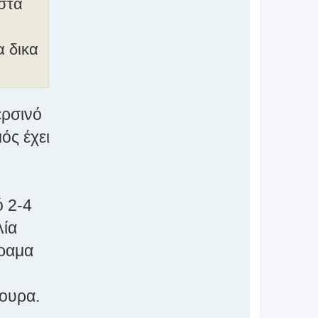
 στα
α δικα
ερσινό
ός έχει
ό 2-4
λία
ήραμα
γουρα.