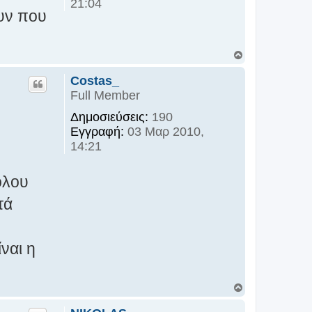
21:04
ουν που
Κ
ο
ρ
Costas_
υ
Full Member
φ
ή
Δημοσιεύσεις:
190
Εγγραφή:
03 Μαρ 2010,
14:21
όλου
τά
ναι η
Κ
ο
ρ