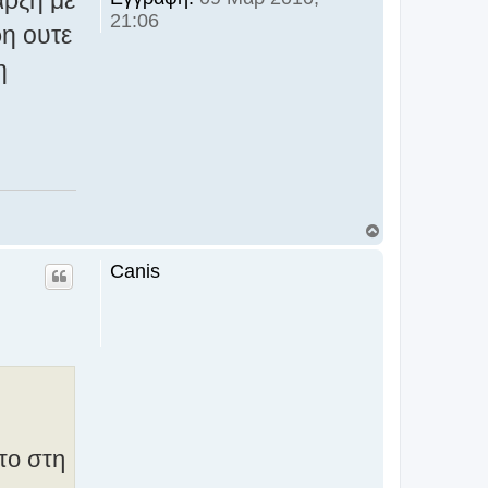
21:06
ρη ουτε
η
Κ
ο
ρ
Canis
υ
φ
ή
το στη