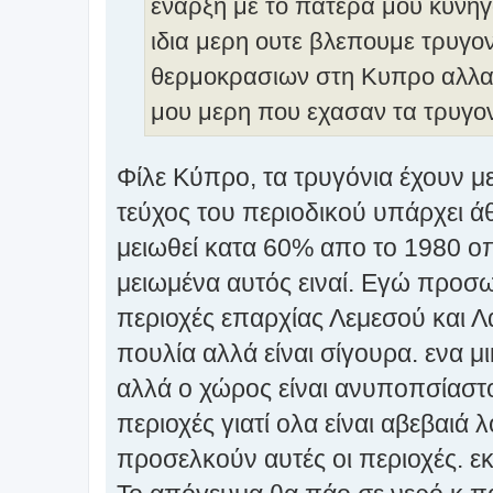
εναρξη με το πατερα μου κυνηγ
σ
η
ιδια μερη ουτε βλεπουμε τρυγον
θερμοκρασιων στη Κυπρο αλλα το
μου μερη που εχασαν τα τρυγο
Φίλε Κύπρο, τα τρυγόνια έχουν με
τεύχος του περιοδικού υπάρχει ά
μειωθεί κατα 60% απο το 1980 οπ
μειωμένα αυτός ειναί. Εγώ προσω
περιοχές επαρχίας Λεμεσού και 
πουλία αλλά είναι σίγουρα. ενα 
αλλά ο χώρος είναι ανυποπσίαστ
περιοχές γιατί ολα είναι αβεβαι
προσελκούν αυτές οι περιοχές. εκ