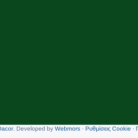
Dacor
. Developed by
Webmors
·
Ρυθμίσεις Cookie
·