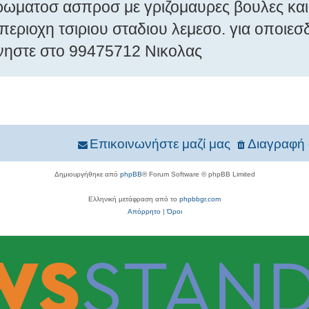
ρωματοσ ασπροσ με γριζομαυρες βουλες και
περιοχη τσιριου σταδιου λεμεσο. για οποιε
ηστε στο 99475712 Νικολας
Επικοινωνήστε μαζί μας
Διαγραφή 
Δημιουργήθηκε από
phpBB
® Forum Software © phpBB Limited
Ελληνική μετάφραση από το
phpbbgr.com
Απόρρητο
|
Όροι