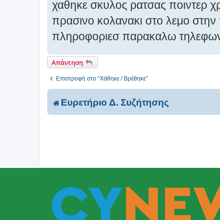
χαθηκε σκυλος ρατσας ποιντερ χ
μ
ο
πρασινο κολανακι στο λεμο στην 
σ
πληροφοριεσ παρακαλω τηλεφων
ί
ε
υ
Απάντηση
σ
η
Επιστροφή στο “Χάθηκε / Βρέθηκε”
Ευρετήριο Δ. Συζήτησης