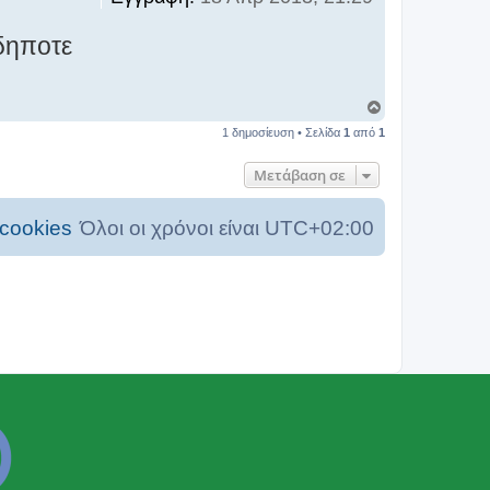
σδηποτε
Κ
ο
1 δημοσίευση • Σελίδα
1
από
1
ρ
υ
φ
Μετάβαση σε
ή
cookies
Όλοι οι χρόνοι είναι
UTC+02:00