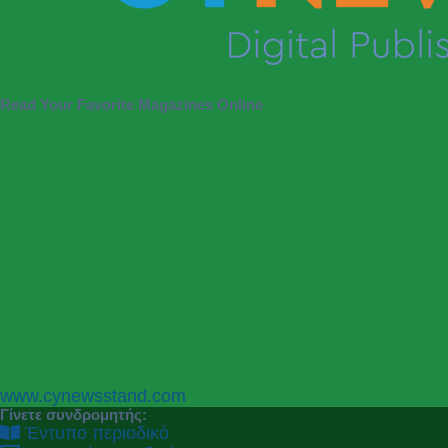
Read Your Favorite Magazines Online
P
N
www.cynewsstand.com
r
e
Γίνετε συνδρομητής:
e
x
Έντυπο περιοδικό