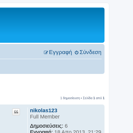
Εγγραφή
Σύνδεση
1 δημοσίευση • Σελίδα
1
από
1
nikolas123
Full Member
Δημοσιεύσεις:
6
Εγγραφή:
18 Απρ 2013, 21:29