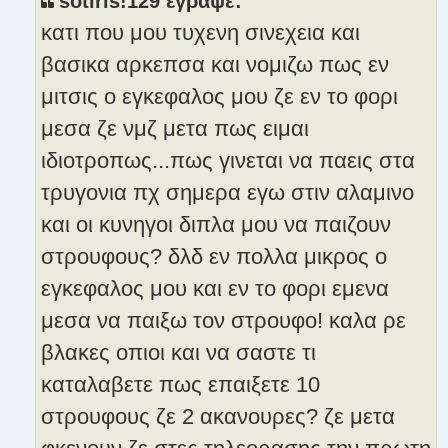
sotiris!129 έγραψε:
σ
κατι που μου τυχενη σινεχεια και
ί
ε
βασικα αρκεπσα και νομιζω πως εν
υ
μιτσις ο εγκεφαλος μου ζε εν το φορι
σ
η
μεσα ζε νμζ μετα πως ειμαι
ιδιοτροπως...πως γινεται να παεις στα
τρυγονια πχ σημερα εγω στιν αλαμινο
και οι κυνηγοι διπλα μου να παιζουν
στρουφους? δλδ εν πολλα μικρος ο
εγκεφαλος μου και εν το φορι εμενα
μεσα να παιξω τον στρουφο! καλα ρε
βλακες οπιοι και να σαστε τι
καταλαβετε πως επαιξετε 10
στρουφους ζε 2 ακανουρες? ζε μετα