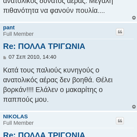
ανατολικός δυνατός αέρας. Μεγάλη
σ
πιθανότητα να φανούν πουλία....
ί
ε
υ
pant
σ
Full Member
η
Re: ΠΟΛΛΑ ΤΡΙΓΩΝΙΑ
Δ
07 Σεπ 2010, 14:40
η
Κατά τους παλιούς κυνηγούς ο
μ
ο
ανατολικός αέρας δεν βοηθά. Θέλει
σ
βορκάν!!!! Ελάλεν ο μακαρίτης ο
ί
ε
παππούς μου.
υ
σ
η
NIKOLAS
Full Member
Re: ΠΟΛΛΑ ΤΡΙΓΩΝΙΑ