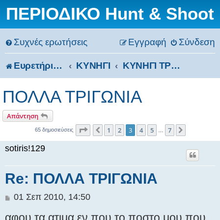
ΠΕΡΙΟΔΙΚΟ Hunt & Shoot
Συχνές ερωτήσεις
Εγγραφή
Σύνδεση
Ευρετήριο Δ. Συζήτησης
ΚΥΝΗΓΙ
ΚΥΝΗΓΙ ΤΡΥΓΟΝΙΩΝ
ΠΟΛΛΑ ΤΡΙΓΩΝΙΑ
Απάντηση
Σελίδα
3
από
7
1
2
3
4
5
7
Προηγούμενη
Επόμενη
65 δημοσιεύσεις
…
sotiris!129
Re: ΠΟΛΛΑ ΤΡΙΓΩΝΙΑ
Δ
01 Σεπ 2010, 14:50
η
αφου τα ατιμα εν που το ποστο μου που
μ