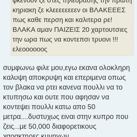
φκενουν ζε στες τηλεορασης την πρωτη
κηριακη ζε κλεεεεεεεεν οι ΒΛΑΚΕΕΕΣ
πως καθε περση και καλιτερα ρε!
ΒΛΑΚΑ αμαν ΠΑΙΖΕΙΣ 20 χαρτουτσιες
την ωρα πως να κοντεπσι τρυονι !!!
ελεοοοοοος
συμφωνω φιλε μου,εγω εκανα ολοκληρη
καλυψη αποκρυψη και επεριμενα οπως
τον βλακα να ρτει κανενα πουλλι να το
κτυπησω και ουτε που αφησαν να
κοντεψει πουλλι κατω απο 50
μετρα....δυστυχως ειναι στην κυπρο που
ζεις...με 50,000 διαφορετικους
χαρακτηρες κυνηγων...