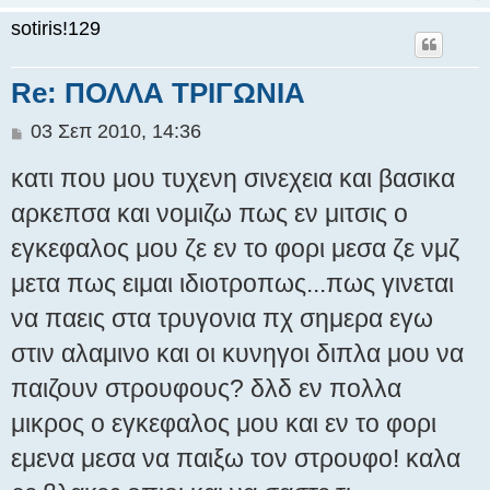
ε
sotiris!129
υ
σ
η
Re: ΠΟΛΛΑ ΤΡΙΓΩΝΙΑ
Δ
03 Σεπ 2010, 14:36
η
κατι που μου τυχενη σινεχεια και βασικα
μ
ο
αρκεπσα και νομιζω πως εν μιτσις ο
σ
εγκεφαλος μου ζε εν το φορι μεσα ζε νμζ
ί
ε
μετα πως ειμαι ιδιοτροπως...πως γινεται
υ
σ
να παεις στα τρυγονια πχ σημερα εγω
η
στιν αλαμινο και οι κυνηγοι διπλα μου να
παιζουν στρουφους? δλδ εν πολλα
μικρος ο εγκεφαλος μου και εν το φορι
εμενα μεσα να παιξω τον στρουφο! καλα