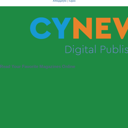
Απόρρητο
|
Όροι
Read Your Favorite Magazines Online