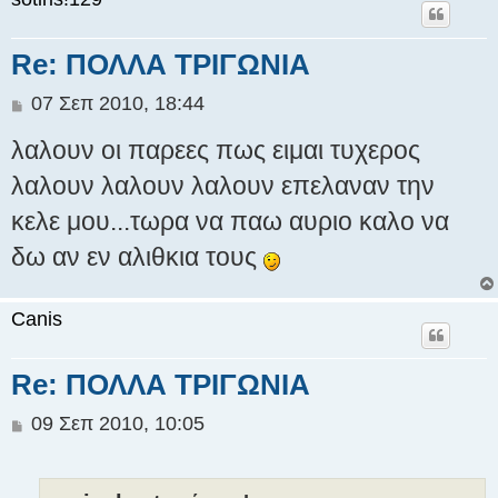
Re: ΠΟΛΛΑ ΤΡΙΓΩΝΙΑ
Δ
07 Σεπ 2010, 18:44
η
λαλουν οι παρεες πως ειμαι τυχερος
μ
ο
λαλουν λαλουν λαλουν επελαναν την
σ
κελε μου...τωρα να παω αυριο καλο να
ί
ε
δω αν εν αλιθκια τους
υ
σ
η
Canis
Re: ΠΟΛΛΑ ΤΡΙΓΩΝΙΑ
Δ
09 Σεπ 2010, 10:05
η
μ
ο