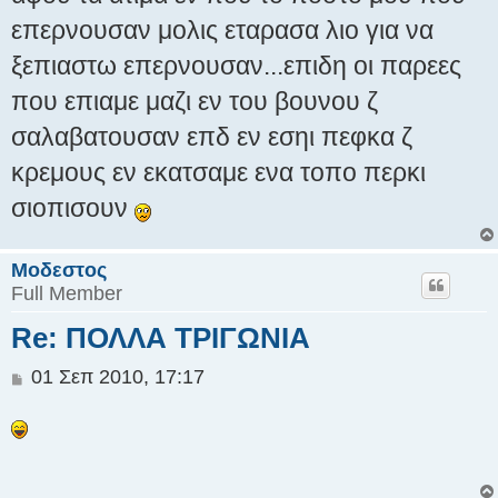
ο
επερνουσαν μολις εταρασα λιο για να
σ
ξεπιαστω επερνουσαν...επιδη οι παρεες
ί
ε
που επιαμε μαζι εν του βουνου ζ
υ
σ
σαλαβατουσαν επδ εν εσηι πεφκα ζ
η
κρεμους εν εκατσαμε ενα τοπο περκι
σιοπισουν
Μοδεστος
Full Member
Re: ΠΟΛΛΑ ΤΡΙΓΩΝΙΑ
Δ
01 Σεπ 2010, 17:17
η
μ
ο
σ
ί