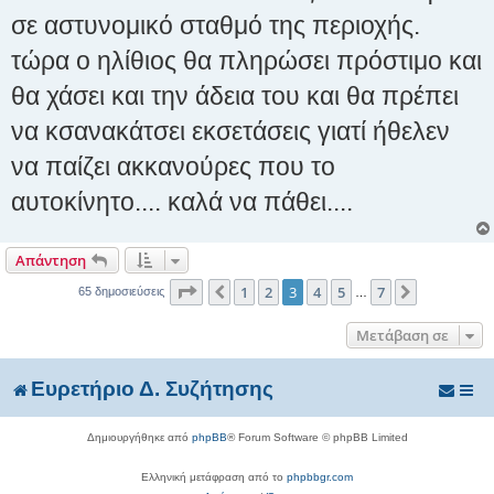
σε αστυνομικό σταθμό της περιοχής.
τώρα ο ηλίθιος θα πληρώσει πρόστιμο και
θα χάσει και την άδεια του και θα πρέπει
να κσανακάτσει εκσετάσεις γιατί ήθελεν
να παίζει ακκανούρες που το
αυτοκίνητο.... καλά να πάθει....
Απάντηση
Σελίδα
3
από
7
1
2
3
4
5
7
Προηγούμενη
Επόμενη
65 δημοσιεύσεις
…
Μετάβαση σε
Ευρετήριο Δ. Συζήτησης
Δημιουργήθηκε από
phpBB
® Forum Software © phpBB Limited
Ελληνική μετάφραση από το
phpbbgr.com