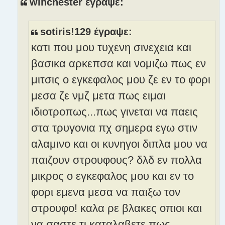
winchester έγραψε:
σ
ί
ε
sotiris!129 έγραψε:
υ
κατι που μου τυχενη σινεχεια και
σ
η
βασικα αρκεπσα και νομιζω πως εν
μιτσις ο εγκεφαλος μου ζε εν το φορι
μεσα ζε νμζ μετα πως ειμαι
ιδιοτροπως...πως γινεται να παεις
στα τρυγονια πχ σημερα εγω στιν
αλαμινο και οι κυνηγοι διπλα μου να
παιζουν στρουφους? δλδ εν πολλα
μικρος ο εγκεφαλος μου και εν το
φορι εμενα μεσα να παιξω τον
στρουφο! καλα ρε βλακες οπιοι και
να σαστε τι καταλαβετε πως