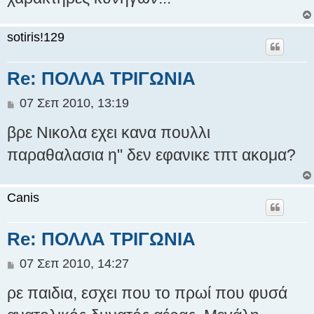
sotiris!129
Re: ΠΟΛΛΑ ΤΡΙΓΩΝΙΑ
Δ
07 Σεπ 2010, 13:19
η
βρε Νικολα εχει κανα πουλλι
μ
ο
παραθαλασια η" δεν εφανικε τπτ ακομα?
σ
ί
ε
Canis
υ
σ
η
Re: ΠΟΛΛΑ ΤΡΙΓΩΝΙΑ
Δ
07 Σεπ 2010, 14:27
η
ρε παιδια, εσχει που το πρωί που φυσά
μ
ο