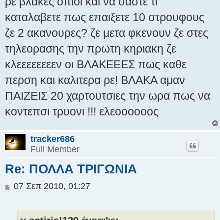
ρε βλακες οπιοι και να σαστε τι
καταλαβετε πως επαιξετε 10 στρουφους
ζε 2 ακανουρες? ζε μετα φκενουν ζε στες
τηλεορασης την πρωτη κηριακη ζε
κλεεεεεεεεν οι ΒΛΑΚΕΕΕΣ πως καθε
περση και καλιτερα ρε! ΒΛΑΚΑ αμαν
ΠΑΙΖΕΙΣ 20 χαρτουτσιες την ωρα πως να
κοντεπσι τρυονι !!! ελεοοοοοος
tracker686
Full Member
Re: ΠΟΛΛΑ ΤΡΙΓΩΝΙΑ
Δ
07 Σεπ 2010, 01:27
η
μ
ο