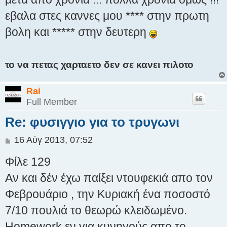
εβαλα στες καννες μου **** στην πρωτη
βολη και ***** στην δευτερη
το να πετας χαρταετο δεν σε κανει πιλοτο
Rai
Full Member
Re: φυσιγγιο για το τρυγωνι
Δ
16 Αύγ 2013, 07:52
η
Φίλε 129
μ
ο
Αν και δέν έχω παίξει ντουφεκιά απο τον
σ
Φεβρουάριο , την Κυριακή ένα ποσοστό
ί
ε
7/10 πουλιά το θεωρώ κλειδωμένο.
υ
σ
Homework εν για κυνηγούς απο το