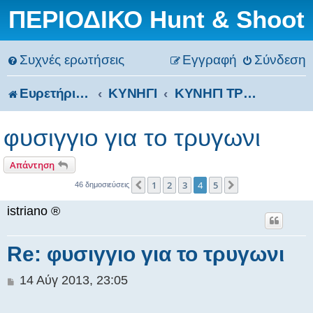
ΠΕΡΙΟΔΙΚΟ Hunt & Shoot
Συχνές ερωτήσεις
Εγγραφή
Σύνδεση
Ευρετήριο Δ. Συζήτησης
ΚΥΝΗΓΙ
ΚΥΝΗΓΙ ΤΡΥΓΟΝΙΩΝ
φυσιγγιο για το τρυγωνι
Απάντηση
1
2
3
4
5
Προηγούμενη
Επόμενη
46 δημοσιεύσεις
istriano ®
Re: φυσιγγιο για το τρυγωνι
Δ
14 Αύγ 2013, 23:05
η
μ