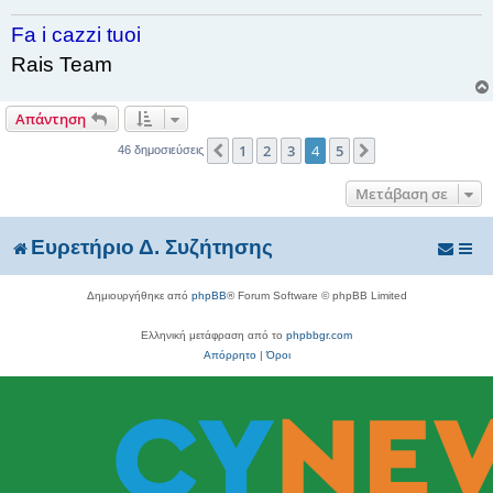
Fa i cazzi tuoi
Rais Team
Απάντηση
1
2
3
4
5
Προηγούμενη
Επόμενη
46 δημοσιεύσεις
Μετάβαση σε
Ευρετήριο Δ. Συζήτησης
Δημιουργήθηκε από
phpBB
® Forum Software © phpBB Limited
Ελληνική μετάφραση από το
phpbbgr.com
Απόρρητο
|
Όροι