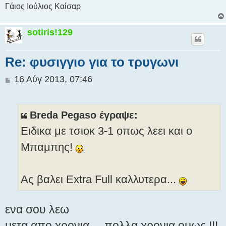
Γάιος Ιούλιος Καίσαρ
sotiris!129
Re: φυσιγγιο για το τρυγωνι
Δ
16 Αύγ 2013, 07:46
η
μ
ο
Breda Pegaso έγραψε:
σ
Ειδικα με τσιοκ 3-1 οπως λεει και ο
ί
ε
Μπαμπης!
υ
σ
η
Ας βαλει Extra Full καλλυτερα...
ενα σου λεω
μετα απο χρονια ... πολλα χρονια ομως !!!