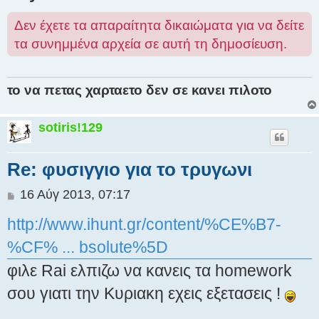
Δεν έχετε τα απαραίτητα δικαιώματα για να δείτε
τα συνημμένα αρχεία σε αυτή τη δημοσίευση.
το να πετας χαρταετο δεν σε κανει πιλοτο
sotiris!129
Re: φυσιγγιο για το τρυγωνι
Δ
16 Αύγ 2013, 07:17
η
http://www.ihunt.gr/content/%CE%B7-
μ
ο
%CF% ... bsolute%5D
σ
ί
φιλε Rai ελπιζω να κανεις τα homework
ε
σου γιατι την Κυριακη εχεις εξετασεις !
υ
σ