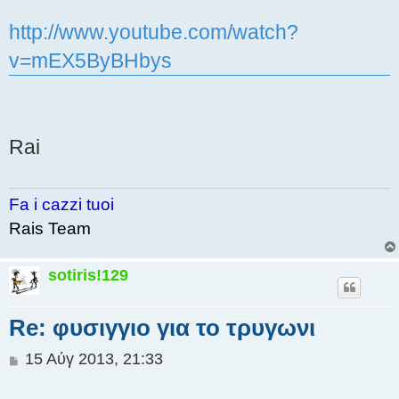
http://www.youtube.com/watch?
v=mEX5ByBHbys
Rai
Fa i cazzi tuoi
Rais Team
sotiris!129
Re: φυσιγγιο για το τρυγωνι
Δ
15 Αύγ 2013, 21:33
η
μ