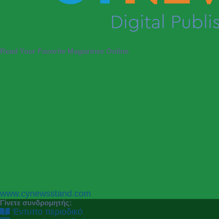
Read Your Favorite Magazines Online
P
N
www.cynewsstand.com
r
e
Γίνετε συνδρομητής:
e
x
Έντυπο περιοδικό