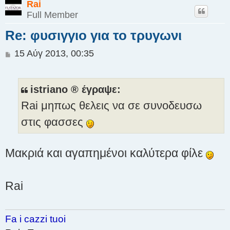
Rai
Full Member
Re: φυσιγγιο για το τρυγωνι
Δ
15 Αύγ 2013, 00:35
η
μ
ο
istriano ® έγραψε:
σ
Rai μηπως θελεις να σε συνοδευσω
ί
ε
στις φασσες
υ
σ
η
Μακριά και αγαπημένοι καλύτερα φίλε
Rai
Fa i cazzi tuoi