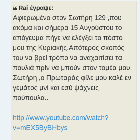
ο
Rai έγραψε:
σ
Αφιερωμένο στον Σωτήρη 129 ,που
ί
ε
ακόμα και σήμερα 15 Αυγούστου το
υ
απόγευμα πήγε να ελέγξει το πόστο
σ
η
μου της Κυριακής.Απότερος σκοπός
του να βρεί τρόπο να αναχαιτίσει τα
πουλιά πρίν να μπούν στον τομέα μου.
Σωτήρη ,ο Πρωταράς φίλε μου καλέ εν
γεμάτος μνί και εσύ ψάχνεις
πούπουλα..
http://www.youtube.com/watch?
v=mEX5ByBHbys