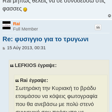
Rai μηπως θελεις να σε συνοδευσω στις
μ
ο
φασσες
σ
ί
ε
Rai
υ
Full Member
σ
η
Re: φυσιγγιο για το τρυγωνι
Δ
15 Αύγ 2013, 00:31
η
μ
ο
LEFKIOS έγραψε:
σ
ί
ε
Rai έγραψε:
υ
Σωτηράκη την Κυριακή το βράδυ
σ
η
ετοιμάσου να κόψεις φωτογραφία
που θα ανεβάσω με πολύ στενό