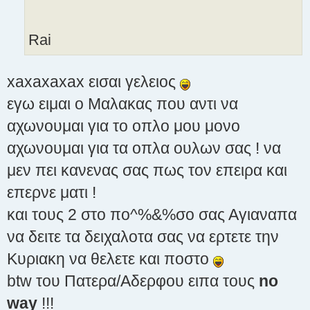
Rai
xaxaxaxax εισαι γελειος
εγω ειμαι ο Μαλακας που αντι να
αχωνουμαι για το οπλο μου μονο
αχωνουμαι για τα οπλα ουλων σας ! να
μεν πει κανενας σας πως τον επειρα και
επερνε ματι !
και τους 2 στο πο^%&%σο σας Αγιαναπα
να δειτε τα δειχαλοτα σας να ερτετε την
Κυριακη να θελετε και ποστο
btw του Πατερα/Αδερφου ειπα τους
no
way
!!!