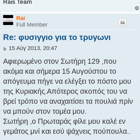
Rais Team
Rai
Full Member
Re: φυσιγγιο για το τρυγωνι
Δ
15 Αύγ 2013, 20:47
η
Αφιερωμένο στον Σωτήρη 129 ,που
μ
ο
ακόμα και σήμερα 15 Αυγούστου το
σ
απόγευμα πήγε να ελέγξει το πόστο μου
ί
ε
της Κυριακής.Απότερος σκοπός του να
υ
σ
βρεί τρόπο να αναχαιτίσει τα πουλιά πρίν
η
να μπούν στον τομέα μου.
Σωτήρη ,ο Πρωταράς φίλε μου καλέ εν
γεμάτος μνί και εσύ ψάχνεις πούπουλα..