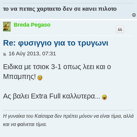
η
το να πετας χαρταετο δεν σε κανει πιλοτο
Breda Pegaso
Re: φυσιγγιο για το τρυγωνι
Δ
16 Αύγ 2013, 07:31
η
Ειδικα με τσιοκ 3-1 οπως λεει και ο
μ
ο
Μπαμπης!
σ
ί
ε
Ας βαλει Extra Full καλλυτερα...
υ
σ
η
Η γυναίκα του Καίσαρα δεν πρέπει μόνον να είναι τίμια, αλλά
και να φαίνεται τίμια.