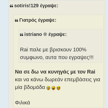
ο
sotiris!129 έγραψε:
σ
ί
ε
Γιατρός έγραψε:
υ
σ
η
istriano ® έγραψε:
Rai παλε με βρισκουν 100%
συμφωνο, αυτα που εγραψες!!!
Nα σε δω να κυνηγάς με τον Rai
και να κάνω δωρεάν επεμβάσεις για
μία βδομάδα
Φιλικά