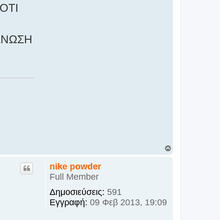
ΟΤΙ
ΕΝΩΣΗ
Κ
ο
ρ
nike powder
υ
Full Member
φ
ή
Δημοσιεύσεις:
591
Εγγραφή:
09 Φεβ 2013, 19:09