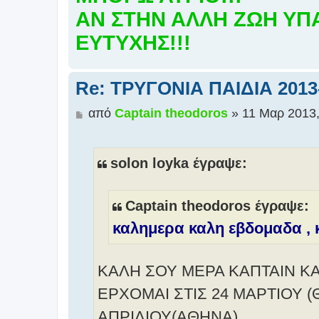
ΑΝ ΣΤΗΝ ΑΛΛΗ ΖΩΗ ΥΠΑ
ΕΥΤΥΧΗΣ!!!
Re: ΤΡΥΓΟΝΙΑ ΠΑΙΔΙΑ 2013-
Δ
από
Captain theodoros
»
11 Μαρ 2013,
η
μ
ο
solon loyka έγραψε:
σ
ί
ε
Captain theodoros έγραψε:
υ
καλημερα καλη εβδομαδα , κ
σ
η
ΚΑΛΗ ΣΟΥ ΜΕΡΑ ΚΑΠΤΑΙΝ ΚΑΙ
ΕΡΧΟΜΑΙ ΣΤΙΣ 24 ΜΑΡΤΙΟΥ (
ΑΠΡΙΛΙΟΥ(ΑΘΗΝΑ)....