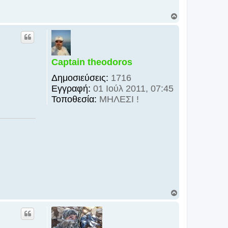
Κ
ο
ρ
υ
φ
ή
Captain theodoros
Δημοσιεύσεις:
1716
Εγγραφή:
01 Ιούλ 2011, 07:45
Τοποθεσία:
ΜΗΛΕΣΙ !
Κ
ο
ρ
υ
φ