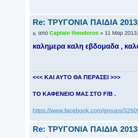
σ
ί
ε
Re: ΤΡΥΓΟΝΙΑ ΠΑΙΔΙΑ 2013-
υ
σ
Δ
από
Captain theodoros
»
11 Μαρ 2013,
η
η
καλημερα καλη εβδομαδα , καλο
μ
ο
σ
ί
ε
<<< ΚΑΙ ΑΥΤΟ ΘΑ ΠΕΡΑΣΕΙ >>>
υ
σ
η
TO ΚΑΦΕΝΕΙΟ ΜΑΣ ΣΤΟ F/B .
https://www.facebook.com/groups/326
Re: ΤΡΥΓΟΝΙΑ ΠΑΙΔΙΑ 2013-