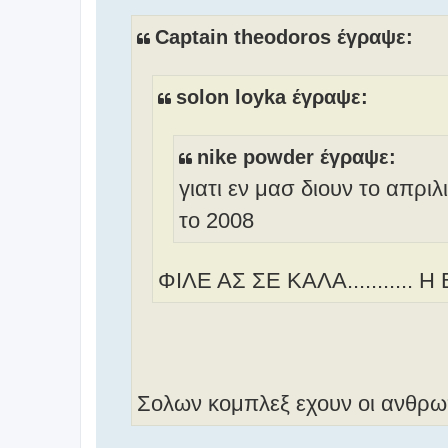
μ
ο
Captain theodoros έγραψε:
σ
ί
ε
solon loyka έγραψε:
υ
σ
η
nike powder έγραψε:
γιατι εν μασ διουν το απρι
το 2008
ΦΙΛΕ ΑΣ ΣΕ ΚΑΛΑ..........
Σολων κομπλεξ εχουν οι ανθρω