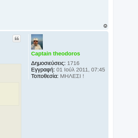
Κ
ο
ρ
υ
φ
ή
Captain theodoros
Δημοσιεύσεις:
1716
Εγγραφή:
01 Ιούλ 2011, 07:45
Τοποθεσία:
ΜΗΛΕΣΙ !