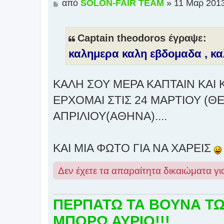
Δ
από
SOLON-FAIR ΤΕΑΜ
»
11 Μαρ 2013
η
μ
ο
Captain theodoros έγραψε:
σ
καλημερα καλη εβδομαδα , καλ
ί
ε
υ
ΚΑΛΗ ΣΟΥ ΜΕΡΑ ΚΑΠΤΑΙΝ ΚΑΙ Κ
σ
η
ΕΡΧΟΜΑΙ ΣΤΙΣ 24 ΜΑΡΤΙΟΥ (ΘΕ
ΑΠΡΙΛΙΟΥ(ΑΘΗΝΑ)....
ΚΑΙ ΜΙΑ ΦΩΤΟ ΓΙΑ ΝΑ ΧΑΡΕΙΣ
Δεν έχετε τα απαραίτητα δικαιώματα γι
ΠΕΡΠΑΤΩ ΤΑ ΒΟΥΝΑ ΤΩΡΑ
ΜΠΟΡΩ ΑΥΡΙΟ!!!