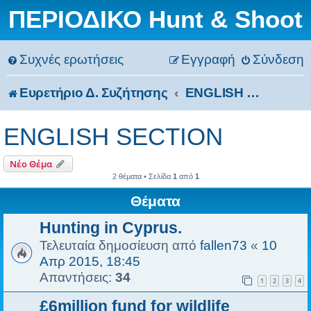
ΠΕΡΙΟΔΙΚΟ Hunt & Shoot
Συχνές ερωτήσεις
Εγγραφή
Σύνδεση
Ευρετήριο Δ. Συζήτησης
ENGLISH SECTION
ENGLISH SECTION
Νέο Θέμα
2 θέματα • Σελίδα
1
από
1
Θέματα
Hunting in Cyprus.
Τελευταία δημοσίευση από
fallen73
«
10
Απρ 2015, 18:45
Απαντήσεις:
34
1
2
3
4
£6million fund for wildlife