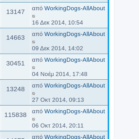
η
μ
από
WorkingDogs-AllAbout
13147
ο
σ
16 Δεκ 2014, 10:54
ί
από
WorkingDogs-AllAbout
ε
14663
υ
09 Δεκ 2014, 14:02
σ
η
από
WorkingDogs-AllAbout
30451
ς
04 Νοέμ 2014, 17:48
από
WorkingDogs-AllAbout
13248
27 Οκτ 2014, 09:13
από
WorkingDogs-AllAbout
115838
06 Οκτ 2014, 20:11
από
WorkingDogs-AllAbout