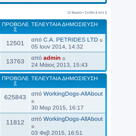
ο
β
15 θέματα • Σελίδα
1
από
1
ο
λ
ΠΡΟΒΟΛΈ
ΤΕΛΕΥΤΑΊΑ ΔΗΜΟΣΊΕΥΣΗ
Σ
ή
τ
από
C.A. PETRIDES LTD
12501
η
05 Ιουν 2014, 14:32
ς
από
admin
τ
13763
24 Μάιος 2013, 15:43
ε
λ
ΠΡΟΒΟΛΈ
ΤΕΛΕΥΤΑΊΑ ΔΗΜΟΣΊΕΥΣΗ
ε
Σ
υ
από
WorkingDogs-AllAbout
τ
625843
α
30 Μαρ 2015, 16:17
ί
α
από
WorkingDogs-AllAbout
11812
ς
δ
03 Φεβ 2015, 16:51