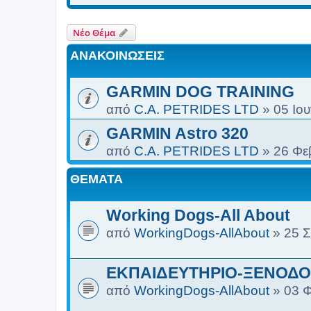
Νέο Θέμα
ΑΝΑΚΟΙΝΏΣΕΙΣ
GARMIN DOG TRAINING
από
C.A. PETRIDES LTD
»
05 Ιου
GARMIN Astro 320
από
C.A. PETRIDES LTD
»
26 Φε
ΘΈΜΑΤΑ
Working Dogs-All About
από
WorkingDogs-AllAbout
»
25 Σ
ΕΚΠΑΙΔΕΥΤΗΡΙΟ-ΞΕΝΟΔΟ
από
WorkingDogs-AllAbout
»
03 Φ