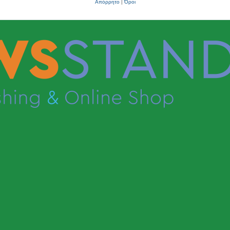
Απόρρητο
|
Όροι