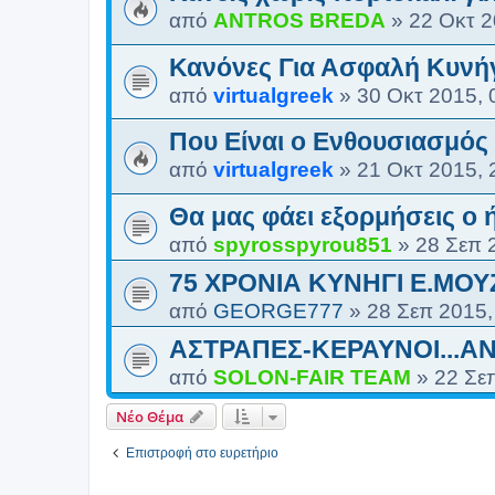
από
ANTROS BREDA
»
22 Οκτ 2
Κανόνες Για Ασφαλή Κυνή
από
virtualgreek
»
30 Οκτ 2015, 
Που Είναι ο Ενθουσιασμός
από
virtualgreek
»
21 Οκτ 2015, 
Θα μας φάει εξορμήσεις ο 
από
spyrosspyrou851
»
28 Σεπ 
75 ΧΡΟΝΙΑ ΚΥΝΗΓΙ Ε.ΜΟ
από
GEORGE777
»
28 Σεπ 2015,
ΑΣΤΡΑΠΕΣ-ΚΕΡΑΥΝΟΙ...ΑΝ
από
SOLON-FAIR ΤΕΑΜ
»
22 Σε
Νέο Θέμα
Επιστροφή στο ευρετήριο