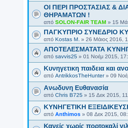
ΟΙ ΠΕΡΙ ΠΡΟΣΤΑΣΙΑΣ & Δ
ΘΗΡΑΜΑΤΩΝ !
από
SOLON-FAIR ΤΕΑΜ
»
15 Μά
ΠΑΓΚΥΠΡΙΟ ΣΥΝΕΔΡΙΟ Κ
από
Kostas M.
»
26 Μάιος 2016, 
ΑΠΟΤΕΛΕΣΜΑΤΑΤΑ ΚΥΝΗΓΕ
από
savvis25
»
01 Νοέμ 2015, 17
Κυνηγετικη παιδεια και ανο
από
AntrikkosTheHunter
»
09 Νοέ
Aνωδυνη Eυθανασία
από
Chris B725
»
15 Δεκ 2015, 11
ΚΥΝΗΓΕΤΙΚΗ ΕΞΕΙΔΙΚΕΥΣ
από
Anthimos
»
08 Δεκ 2015, 08
Κανείς χωρίς πορτοκαλί γ