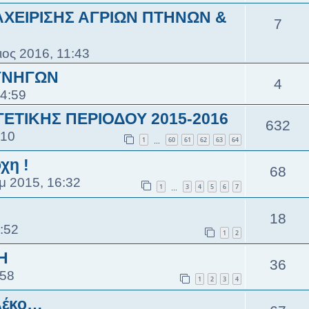
ΙΑΧΕΙΡΙΣΗΣ ΑΓΡΙΩΝ ΠΤΗΝΩΝ &
7
ιος 2016, 11:43
ΥΝΗΓΩΝ
4
14:59
ΤΙΚΗΣ ΠΕΡΙΟΔΟΥ 2015-2016
632
:10
1
60
61
62
63
64
…
χη !
68
μ 2015, 16:32
1
3
4
5
6
7
…
18
:52
1
2
Η
36
:58
1
2
3
4
ιλέκο…