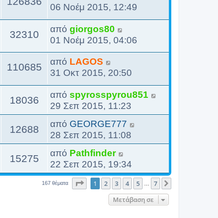
126836
06 Νοέμ 2015, 12:49
από
giorgos80
32310
01 Νοέμ 2015, 04:06
από
LAGOS
110685
31 Οκτ 2015, 20:50
από
spyrosspyrou851
18036
29 Σεπ 2015, 11:23
από
GEORGE777
12688
28 Σεπ 2015, 11:08
από
Pathfinder
15275
22 Σεπ 2015, 19:34
Σελίδα
1
από
7
1
2
3
4
5
7
Επόμενη
167 θέματα
…
Μετάβαση σε