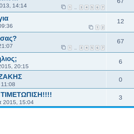
67
013, 14:14
1
3
4
5
6
7
…
για
12
09:36
1
2
 σας?
67
21:07
1
3
4
5
6
7
…
ήλιος;
6
2015, 20:15
ΥΖΑΚΗΣ
0
 11:08
ΤΙΜΕΤΩΠΙΣΗ!!!!
3
π 2015, 15:04