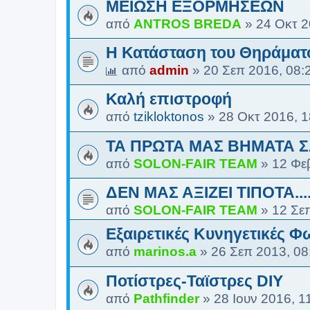
ΜΕΙΩΣΗ ΕΞΟΡΜΗΣΕΩΝ
από
ANTROS BREDA
»
24 Οκτ 2
Η Κατάσταση του Θηράματ
από
admin
»
20 Σεπ 2016, 08:
Καλή επιστροφή
από
tzikloktonos
»
28 Οκτ 2016, 1
ΤΑ ΠΡΩΤΑ ΜΑΣ ΒΗΜΑΤΑ Σ
από
SOLON-FAIR ΤΕΑΜ
»
12 Φε
ΔΕΝ ΜΑΣ ΑΞΙΖΕΙ ΤΙΠΟΤΑ.....
από
SOLON-FAIR ΤΕΑΜ
»
12 Σε
Εξαιρετικές Κυνηγετικές Φ
από
marinos.a
»
26 Σεπ 2013, 08
Ποτίστρες-Ταϊστρες DIY
από
Pathfinder
»
28 Ιουν 2016, 1