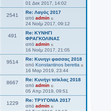
ρ
01 Δεκ 2017, 14:02
ο
Re: Λαγός 2017
β
2541
Π
από
admin
ο
ρ
24 Νοέμ 2017, 09:12
λ
ο
ή
Re: ΚΥΝΗΓΙ
β
491
τ
ΦΡΑΓΚΟΛΙΝΑΣ
ο
η
Π
από
admin
λ
ς
ρ
16 Νοέμ 2017, 21:05
ή
τ
ο
τ
Re: Κυνηγι φασσας 2018
ε
β
9514
η
Π
από
Konstantinos beretta
λ
ο
ς
ρ
16 Μαρ 2019, 23:44
ε
λ
τ
ο
υ
ή
Re: Κυνήγι τσίκλας 2018
ε
β
8667
τ
τ
Π
από
admin
λ
ο
α
η
ρ
05 Απρ 2019, 09:51
ε
λ
ί
ς
ο
υ
ή
α
Re: ΤΡΥΓΟΝΙΑ 2017
τ
β
1229
τ
τ
ς
Π
από
admin
ε
ο
α
η