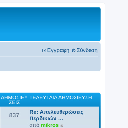
Εγγραφή
Σύνδεση
ΔΗΜΟΣΙΕΎ
ΤΕΛΕΥΤΑΊΑ ΔΗΜΟΣΊΕΥΣΗ
ΣΕΙΣ
Re: Απελευθερώσεις
837
Περδικιών …
Π
από
mikros