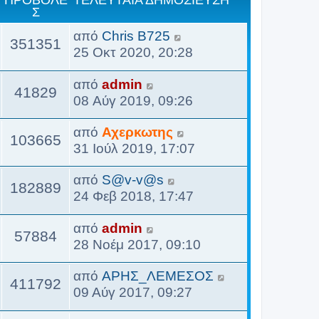
λ
ΠΡΟΒΟΛΈ
ΤΕΛΕΥΤΑΊΑ ΔΗΜΟΣΊΕΥΣΗ
ί
σ
ς
η
Σ
υ
ί
ή
α
η
τ
μ
τ
ε
τ
από
Chris B725
ς
ς
ε
ο
351351
α
υ
η
25 Οκτ 2020, 20:28
δ
λ
σ
ί
σ
ς
η
ε
ί
α
η
τ
από
admin
μ
υ
ε
41829
ς
ς
ε
08 Αύγ 2019, 09:26
ο
τ
υ
δ
λ
σ
α
σ
η
ε
από
Αχερκωτης
ί
ί
103665
η
μ
υ
31 Ιούλ 2019, 17:07
ε
α
ς
ο
τ
υ
ς
σ
από
S@v-v@s
α
σ
δ
182889
ί
24 Φεβ 2018, 17:47
ί
η
η
ε
α
ς
μ
υ
από
admin
ς
57884
ο
σ
28 Νοέμ 2017, 09:10
δ
σ
η
η
ί
ς
από
ΑΡΗΣ_ΛΕΜΕΣΟΣ
μ
411792
ε
09 Αύγ 2017, 09:27
ο
υ
σ
σ