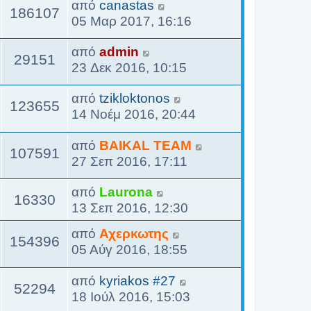
από
canastas
ί
186107
η
05 Μαρ 2017, 16:16
ε
ς
υ
από
admin
σ
29151
23 Δεκ 2016, 10:15
η
ς
από
tzikloktonos
123655
14 Νοέμ 2016, 20:44
από
BAIKAL TEAM
107591
27 Σεπ 2016, 17:11
από
Laurona
16330
13 Σεπ 2016, 12:30
από
Αχερκωτης
154396
05 Αύγ 2016, 18:55
από
kyriakos #27
52294
18 Ιούλ 2016, 15:03