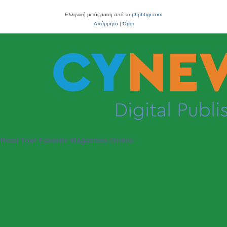
Ελληνική μετάφραση από το
phpbbgr.com
Απόρρητο
|
Όροι
Read Your Favorite Magazines Online