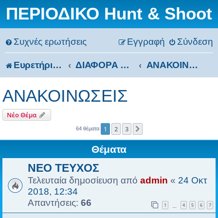
ΠΕΡΙΟΔΙΚΟ Hunt & Shoot
Συχνές ερωτήσεις
Εγγραφή
Σύνδεση
Ευρετήριο Δ. Συζήτησης
ΔΙΑΦΟΡΑ ΘΕΜΑΤΑ
ΑΝΑΚΟΙΝΩΣΕΙΣ
ΑΝΑΚΟΙΝΩΣΕΙΣ
Νέο Θέμα
1
2
3
Επόμενη
64 θέματα
Θέματα
ΝΕΟ ΤΕΥΧΟΣ
Τελευταία δημοσίευση από
admin
«
24 Οκτ
2018, 12:34
Απαντήσεις:
66
1
4
5
6
7
…