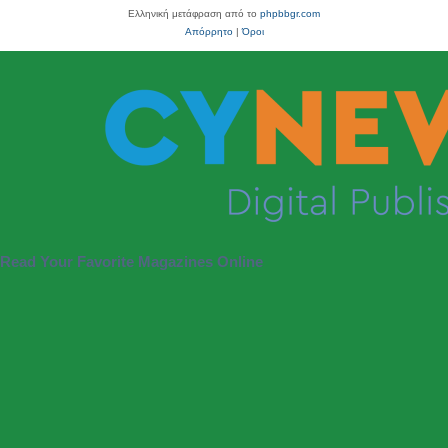
Ελληνική μετάφραση από το
phpbbgr.com
Απόρρητο
|
Όροι
Read Your Favorite Magazines Online