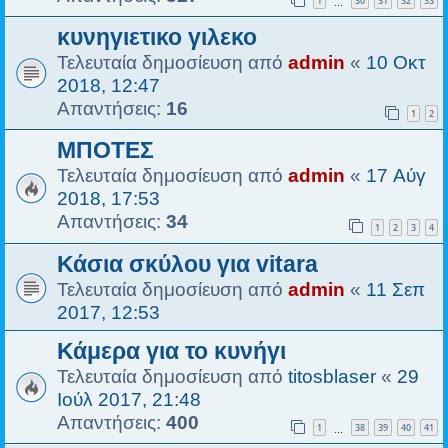
1
30
31
32
33
…
κυνηγιετικο γιλεκο
Τελευταία δημοσίευση από
admin
«
10 Οκτ
2018, 12:47
Απαντήσεις:
16
1
2
ΜΠΟΤΕΣ
Τελευταία δημοσίευση από
admin
«
17 Αύγ
2018, 17:53
Απαντήσεις:
34
1
2
3
4
Κάσια σκύλου για vitara
Τελευταία δημοσίευση από
admin
«
11 Σεπ
2017, 12:53
Κάμερα για το κυνήγι
Τελευταία δημοσίευση από
titosblaser
«
29
Ιούλ 2017, 21:48
Απαντήσεις:
400
1
38
39
40
41
…