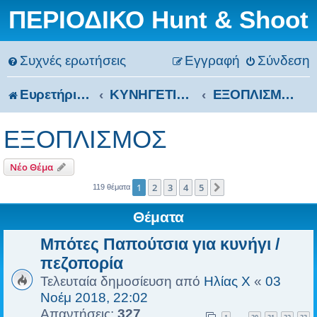
ΠΕΡΙΟΔΙΚΟ Hunt & Shoot
Συχνές ερωτήσεις
Εγγραφή
Σύνδεση
Ευρετήριο Δ. Συζήτησης
ΚΥΝΗΓΕΤΙΚΑ ΟΠΛΑ / ΦΥΣIΓΓΙΑ / ΕΞΟΠΛΙΣΜΟΣ
ΕΞΟΠΛΙΣΜΟΣ
ΕΞΟΠΛΙΣΜΟΣ
Νέο Θέμα
1
2
3
4
5
Επόμενη
119 θέματα
Θέματα
Μπότες Παπούτσια για κυνήγι /
πεζοπορία
Τελευταία δημοσίευση από
Ηλίας Χ
«
03
Νοέμ 2018, 22:02
Απαντήσεις:
327