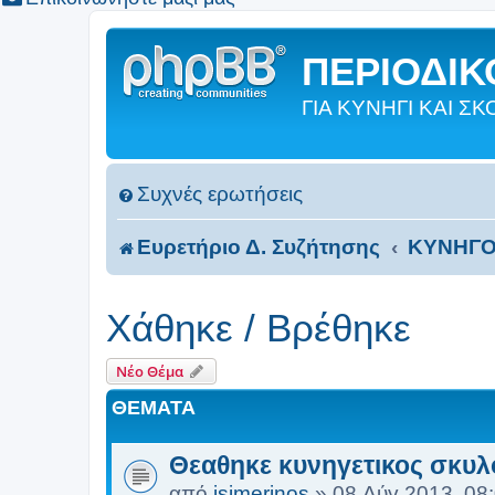
ΠΕΡΙΟΔΙΚΟ
ΓΙΑ ΚΥΝΗΓΙ ΚΑΙ 
Συχνές ερωτήσεις
Ευρετήριο Δ. Συζήτησης
ΚΥΝΗΓΟ
Χάθηκε / Βρέθηκε
Νέο Θέμα
ΘΈΜΑΤΑ
Θεαθηκε κυνηγετικος σκυλ
από
isimerinos
»
08 Αύγ 2013, 08