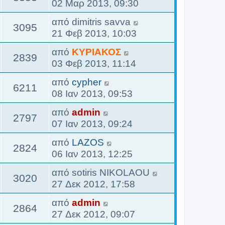
02 Μαρ 2013, 09:30
από
dimitris savva
3095
21 Φεβ 2013, 10:03
από
ΚΥΡΙΑΚΟΣ
2839
03 Φεβ 2013, 11:14
από
cypher
6211
08 Ιαν 2013, 09:53
από
admin
2797
07 Ιαν 2013, 09:24
από
LAZOS
2824
06 Ιαν 2013, 12:25
από
sotiris NIKOLAOU
3020
27 Δεκ 2012, 17:58
από
admin
2864
27 Δεκ 2012, 09:07