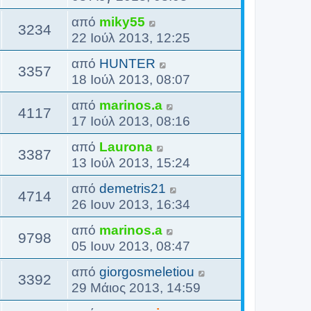
από
miky55
3234
22 Ιούλ 2013, 12:25
από
HUNTER
3357
18 Ιούλ 2013, 08:07
από
marinos.a
4117
17 Ιούλ 2013, 08:16
από
Laurona
3387
13 Ιούλ 2013, 15:24
από
demetris21
4714
26 Ιουν 2013, 16:34
από
marinos.a
9798
05 Ιουν 2013, 08:47
από
giorgosmeletiou
3392
29 Μάιος 2013, 14:59