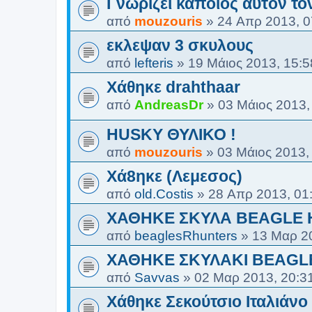
Γνωρίζει κάποιος αυτόν τον
από
mouzouris
»
24 Απρ 2013, 0
εκλεψαν 3 σκυλους
από
lefteris
»
19 Μάιος 2013, 15:5
Χάθηκε drahthaar
από
AndreasDr
»
03 Μάιος 2013,
HUSKY ΘΥΛΙΚΟ !
από
mouzouris
»
03 Μάιος 2013,
Xά8ηκε (Λεμεσος)
από
old.Costis
»
28 Απρ 2013, 01
ΧΑΘΗΚΕ ΣΚΥΛΑ BEAGLE 
από
beaglesRhunters
»
13 Μαρ 2
ΧΑΘΗΚΕ ΣΚΥΛΑΚΙ BEAGL
από
Savvas
»
02 Μαρ 2013, 20:3
Χάθηκε Σεκούτσιο Ιταλιάνο