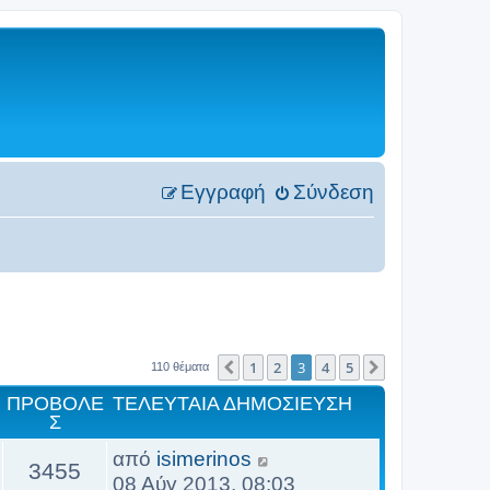
Εγγραφή
Σύνδεση
1
2
3
4
5
Προηγούμενη
Επόμενη
110 θέματα
ΠΡΟΒΟΛΈ
ΤΕΛΕΥΤΑΊΑ ΔΗΜΟΣΊΕΥΣΗ
Σ
από
isimerinos
3455
08 Αύγ 2013, 08:03