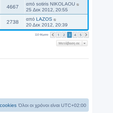
από
sotiris NIKOLAOU
4667
25 Δεκ 2012, 20:55
από
LAZOS
2738
20 Δεκ 2012, 20:39
1
2
3
4
5
Προηγούμενη
Επόμενη
110 θέματα
Μετάβαση σε
cookies
Όλοι οι χρόνοι είναι
UTC+02:00