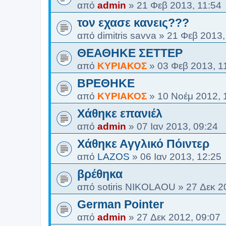
από
admin
»
21 Φεβ 2013, 11:54
τον εχασε κανεις???
από
dimitris savva
»
21 Φεβ 2013,
ΘΕΑΘΗΚΕ ΣΕΤΤΕΡ
από
ΚΥΡΙΑΚΟΣ
»
03 Φεβ 2013, 1
ΒΡΕΘΗΚΕ
από
ΚΥΡΙΑΚΟΣ
»
10 Νοέμ 2012, 
Χάθηκε επανιέλ
από
admin
»
07 Ιαν 2013, 09:24
Χάθηκε Αγγλικό Πόιντερ
από
LAZOS
»
06 Ιαν 2013, 12:25
βρέθηκα
από
sotiris NIKOLAOU
»
27 Δεκ 2
German Pointer
από
admin
»
27 Δεκ 2012, 09:07