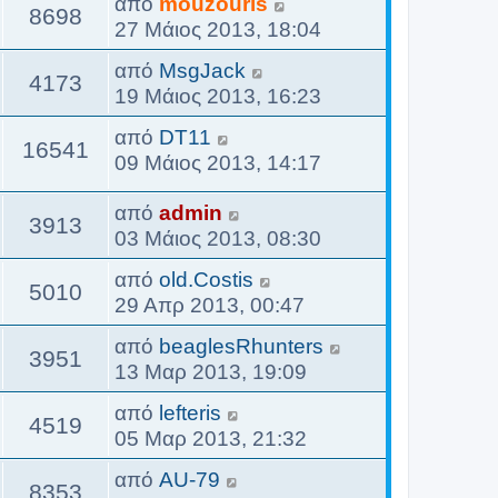
από
mouzouris
8698
27 Μάιος 2013, 18:04
από
MsgJack
4173
19 Μάιος 2013, 16:23
από
DT11
16541
09 Μάιος 2013, 14:17
από
admin
3913
03 Μάιος 2013, 08:30
από
old.Costis
5010
29 Απρ 2013, 00:47
από
beaglesRhunters
3951
13 Μαρ 2013, 19:09
από
lefteris
4519
05 Μαρ 2013, 21:32
από
AU-79
8353