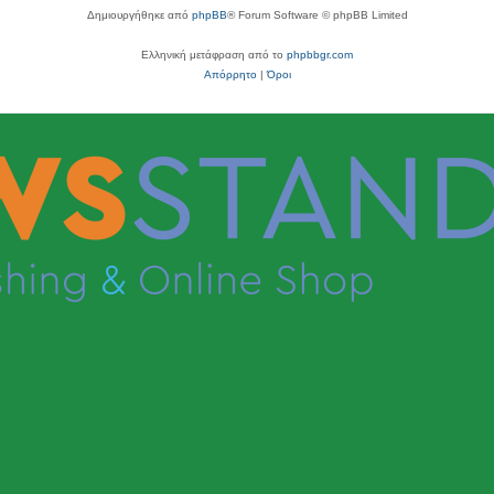
Δημιουργήθηκε από
phpBB
® Forum Software © phpBB Limited
Ελληνική μετάφραση από το
phpbbgr.com
Απόρρητο
|
Όροι