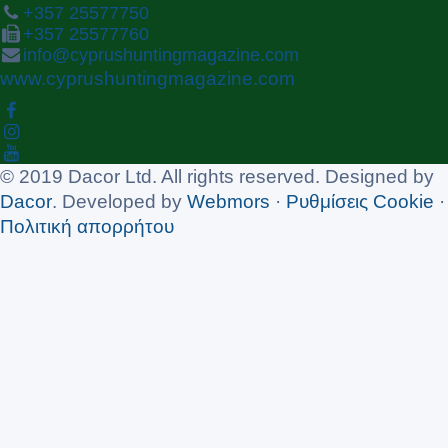
+357 25577750
+357 25577760
info@cyprushuntingmagazine.com
www.cyprushuntingmagazine.com
© 2019 Dacor Ltd. All rights reserved. Designed by
Dacor
. Developed by
Webmors
·
Ρυθμίσεις Cookie
·
Πολιτική απορρήτου