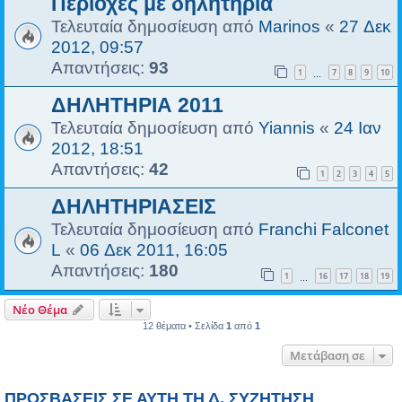
Περιοχες με δηλητηρια
Τελευταία δημοσίευση από
Marinos
«
27 Δεκ
2012, 09:57
Απαντήσεις:
93
1
7
8
9
10
…
ΔΗΛΗΤΗΡΙΑ 2011
Τελευταία δημοσίευση από
Yiannis
«
24 Ιαν
2012, 18:51
Απαντήσεις:
42
1
2
3
4
5
ΔΗΛΗΤΗΡΙΑΣΕΙΣ
Τελευταία δημοσίευση από
Franchi Falconet
L
«
06 Δεκ 2011, 16:05
Απαντήσεις:
180
1
16
17
18
19
…
Νέο Θέμα
12 θέματα • Σελίδα
1
από
1
Μετάβαση σε
ΠΡΟΣΒΆΣΕΙΣ ΣΕ ΑΥΤΉ ΤΗ Δ. ΣΥΖΉΤΗΣΗ