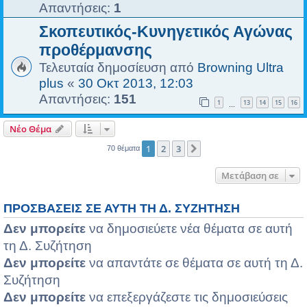
Απαντήσεις:
1
Σκοπευτικός-Κυνηγετικός Αγώνας
προθέρμανσης
Τελευταία δημοσίευση από
Browning Ultra
plus
«
30 Οκτ 2013, 12:03
Απαντήσεις:
151
1
13
14
15
16
…
Νέο Θέμα
1
2
3
Επόμενη
70 θέματα
Μετάβαση σε
ΠΡΟΣΒΆΣΕΙΣ ΣΕ ΑΥΤΉ ΤΗ Δ. ΣΥΖΉΤΗΣΗ
Δεν μπορείτε
να δημοσιεύετε νέα θέματα σε αυτή
τη Δ. Συζήτηση
Δεν μπορείτε
να απαντάτε σε θέματα σε αυτή τη Δ.
Συζήτηση
Δεν μπορείτε
να επεξεργάζεστε τις δημοσιεύσεις