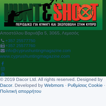
o
u
s
Αποστόλου Βαρνάβα 5, 3065, Λεμεσός
+357 25577750
+357 25577760
info@cyprushuntingmagazine.com
www.cyprushuntingmagazine.com
© 2019 Dacor Ltd. All rights reserved. Designed by
Dacor
. Developed by
Webmors
·
Ρυθμίσεις Cookie
·
Πολιτική απορρήτου