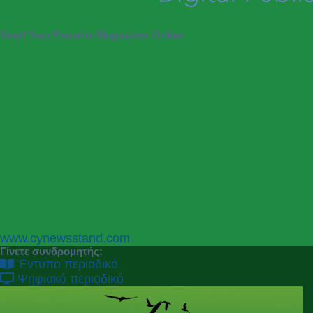
Read Your Favorite Magazines Online
P
N
www.cynewsstand.com
r
e
Γίνετε συνδρομητής:
e
x
Έντυπο περιοδικό
v
t
Ψηφιακό περιοδικό
i
o