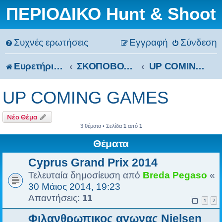
ΠΕΡΙΟΔΙΚΟ Hunt & Shoot
Συχνές ερωτήσεις
Εγγραφή
Σύνδεση
Ευρετήριο Δ. Συζήτησης
ΣΚΟΠΟΒΟΛΗ
UP COMING GAMES
UP COMING GAMES
Νέο Θέμα
3 θέματα • Σελίδα
1
από
1
Θέματα
Cyprus Grand Prix 2014
Τελευταία δημοσίευση από
Breda Pegaso
«
30 Μάιος 2014, 19:23
Απαντήσεις:
11
1
2
Φιλανθρωπικος αγωνας Nielsen