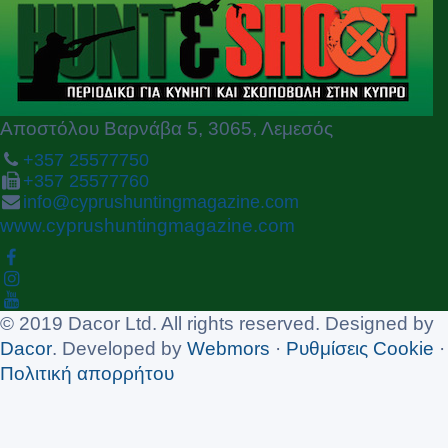
u
s
Αποστόλου Βαρνάβα 5, 3065, Λεμεσός
+357 25577750
+357 25577760
info@cyprushuntingmagazine.com
www.cyprushuntingmagazine.com
© 2019 Dacor Ltd. All rights reserved. Designed by
Dacor
. Developed by
Webmors
·
Ρυθμίσεις Cookie
·
Πολιτική απορρήτου