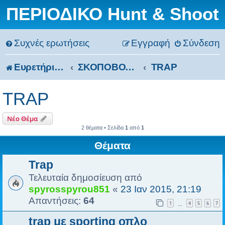
ΠΕΡΙΟΔΙΚΟ Hunt & Shoot
Συχνές ερωτήσεις
Εγγραφή
Σύνδεση
Ευρετήριο Δ. Συζήτησης
ΣΚΟΠΟΒΟΛΗ
TRAP
TRAP
Νέο Θέμα
2 θέματα • Σελίδα
1
από
1
Θέματα
Trap
Τελευταία δημοσίευση από
spyrosspyrou851
«
23 Ιαν 2015, 21:19
Απαντήσεις:
64
1
4
5
6
7
…
trap με sporting οπλο