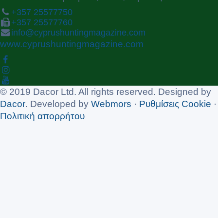
+357 25577750
+357 25577760
info@cyprushuntingmagazine.com
www.cyprushuntingmagazine.com
© 2019 Dacor Ltd. All rights reserved. Designed by
Dacor
. Developed by
Webmors
·
Ρυθμίσεις Cookie
·
Πολιτική απορρήτου