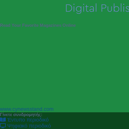
Read Your Favorite Magazines Online
P
N
www.cynewsstand.com
r
e
Γίνετε συνδρομητής:
e
x
Έντυπο περιοδικό
v
t
Ψηφιακό περιοδικό