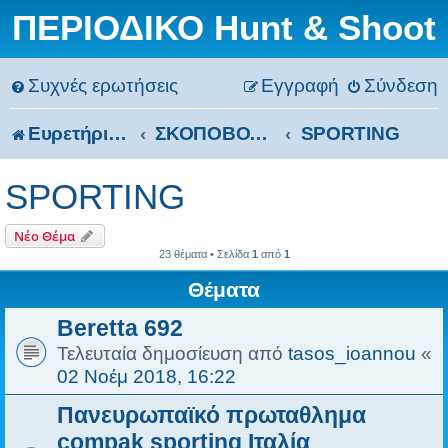
ΠΕΡΙΟΔΙΚΟ Hunt & Shoot
Συχνές ερωτήσεις
Εγγραφή
Σύνδεση
Ευρετήριο Δ. Συζήτησης
ΣΚΟΠΟΒΟΛΗ
SPORTING
SPORTING
Νέο Θέμα
23 θέματα • Σελίδα
1
από
1
Θέματα
Beretta 692
Τελευταία δημοσίευση από
tasos_ioannou
«
02 Νοέμ 2018, 16:22
Πανευρωπαϊκό πρωταθλημα
compak sporting Ιταλία