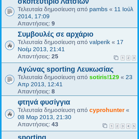
σκοπευτιριο Λατσιων
Τελευταία δημοσίευση από
pambs
«
11 Ιούλ
2014, 17:09
Απαντήσεις:
9
Συμβουλές σε αρχάριο
Τελευταία δημοσίευση από
valperik
«
17
Νοέμ 2013, 21:41
Απαντήσεις:
25
1
2
3
Αγώνας sporting Λευκωσίας
Τελευταία δημοσίευση από
sotiris!129
«
23
Απρ 2013, 12:41
Απαντήσεις:
8
φτηνά φυσίγγια
Τελευταία δημοσίευση από
cyprohunter
«
08 Μαρ 2013, 21:30
Απαντήσεις:
43
1
2
3
4
5
sporting