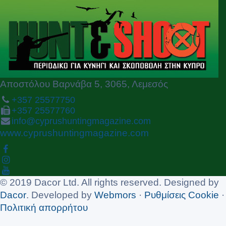
i
o
u
s
Αποστόλου Βαρνάβα 5, 3065, Λεμεσός
+357 25577750
+357 25577760
info@cyprushuntingmagazine.com
www.cyprushuntingmagazine.com
© 2019 Dacor Ltd. All rights reserved. Designed by
Dacor
. Developed by
Webmors
·
Ρυθμίσεις Cookie
·
Πολιτική απορρήτου