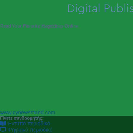
Read Your Favorite Magazines Online
P
N
www.cynewsstand.com
r
e
Γίνετε συνδρομητής:
e
x
Έντυπο περιοδικό
v
t
Ψηφιακό περιοδικό