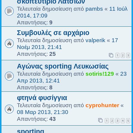
σκοπευτιριο Λατσιων
Τελευταία δημοσίευση από
pambs
«
11 Ιούλ
2014, 17:09
Απαντήσεις:
9
Συμβουλές σε αρχάριο
Τελευταία δημοσίευση από
valperik
«
17
Νοέμ 2013, 21:41
Απαντήσεις:
25
1
2
3
Αγώνας sporting Λευκωσίας
Τελευταία δημοσίευση από
sotiris!129
«
23
Απρ 2013, 12:41
Απαντήσεις:
8
φτηνά φυσίγγια
Τελευταία δημοσίευση από
cyprohunter
«
08 Μαρ 2013, 21:30
Απαντήσεις:
43
1
2
3
4
5
sporting