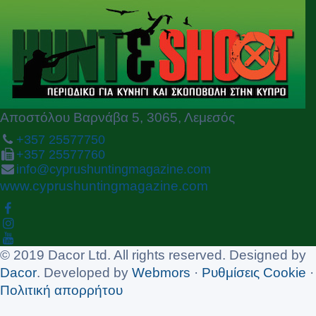
i
o
u
s
Αποστόλου Βαρνάβα 5, 3065, Λεμεσός
+357 25577750
+357 25577760
info@cyprushuntingmagazine.com
www.cyprushuntingmagazine.com
© 2019 Dacor Ltd. All rights reserved. Designed by
Dacor
. Developed by
Webmors
·
Ρυθμίσεις Cookie
·
Πολιτική απορρήτου