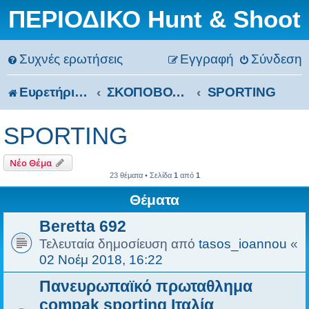
ΠΕΡΙΟΔΙΚΟ Hunt & Shoot
Συχνές ερωτήσεις
Εγγραφή
Σύνδεση
Ευρετήριο Δ. Συζήτησης
ΣΚΟΠΟΒΟΛΗ
SPORTING
SPORTING
Νέο Θέμα
23 θέματα • Σελίδα
1
από
1
Θέματα
Beretta 692
Τελευταία δημοσίευση από
tasos_ioannou
«
02 Νοέμ 2018, 16:22
Πανευρωπαϊκό πρωταθλημα
compak sporting Ιταλία