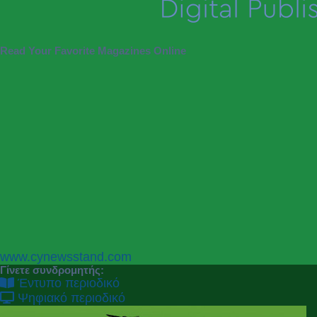
Read Your Favorite Magazines Online
P
N
www.cynewsstand.com
r
e
Γίνετε συνδρομητής:
e
x
Έντυπο περιοδικό
v
t
Ψηφιακό περιοδικό
i