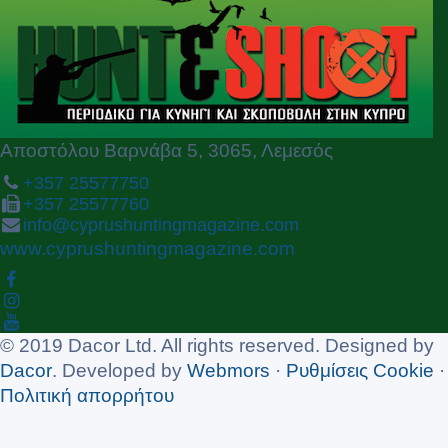
o
u
s
Αποστόλου Βαρνάβα 5, 3065, Λεμεσός
+357 25577750
+357 25577760
info@cyprushuntingmagazine.com
www.cyprushuntingmagazine.com
© 2019 Dacor Ltd. All rights reserved. Designed by
Dacor
. Developed by
Webmors
·
Ρυθμίσεις Cookie
·
Πολιτική απορρήτου