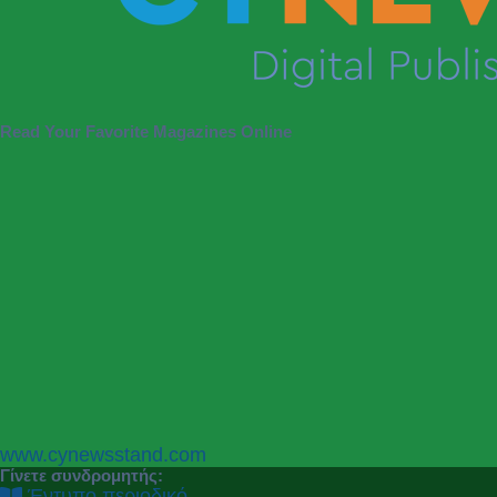
Read Your Favorite Magazines Online
P
N
www.cynewsstand.com
r
e
Γίνετε συνδρομητής:
e
x
Έντυπο περιοδικό