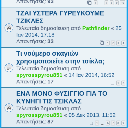
Απαντήσεις:
93
1
7
8
9
10
…
ΤΖΑΙ ΥΣΤΕΡΑ ΓΥΡΕΥΚΟΥΜΕ
ΤΖΙΚΛΕΣ
Τελευταία δημοσίευση από
Pathfinder
«
25
Ιαν 2014, 17:18
Απαντήσεις:
33
1
2
3
4
Τι νούμερο σκαγιών
χρησιμοποιείτε στην τσίκλα;
Τελευταία δημοσίευση από
spyrosspyrou851
«
14 Ιαν 2014, 16:52
Απαντήσεις:
17
1
2
ΕΝΑ ΜΟΝΟ ΦΥΣΙΓΓΙΟ ΓΙΑ ΤΟ
ΚΥΝΗΓΙ ΤΙΣ ΤΣΙΚΛΑΣ
Τελευταία δημοσίευση από
spyrosspyrou851
«
05 Δεκ 2013, 11:52
Απαντήσεις:
87
1
6
7
8
9
…