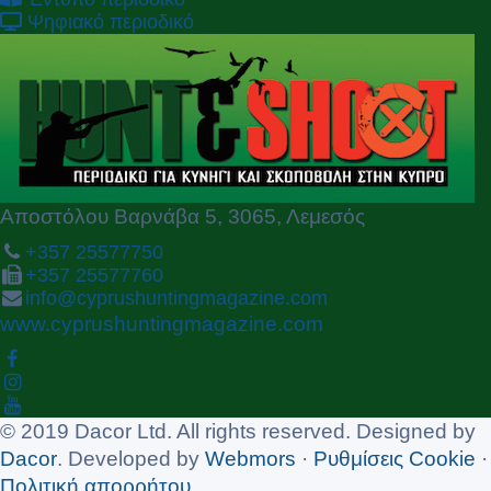
v
t
Ψηφιακό περιοδικό
i
o
u
s
Αποστόλου Βαρνάβα 5, 3065, Λεμεσός
+357 25577750
+357 25577760
info@cyprushuntingmagazine.com
www.cyprushuntingmagazine.com
© 2019 Dacor Ltd. All rights reserved. Designed by
Dacor
. Developed by
Webmors
·
Ρυθμίσεις Cookie
·
Πολιτική απορρήτου