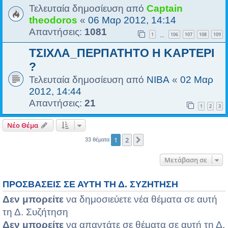
Τελευταία δημοσίευση από
Captain
theodoros
«
06 Μαρ 2012, 14:14
Απαντήσεις:
1081
1
106
107
108
109
…
ΤΣΙΧΛΑ_ΠΕΡΠΑΤΗΤΟ Η ΚΑΡΤΕΡΙ
?
Τελευταία δημοσίευση από
NIBA
«
02 Μαρ
2012, 14:44
Απαντήσεις:
21
1
2
3
Νέο Θέμα
1
2
Επόμενη
33 θέματα
Μετάβαση σε
ΠΡΟΣΒΆΣΕΙΣ ΣΕ ΑΥΤΉ ΤΗ Δ. ΣΥΖΉΤΗΣΗ
Δεν μπορείτε
να δημοσιεύετε νέα θέματα σε αυτή
τη Δ. Συζήτηση
Δεν μπορείτε
να απαντάτε σε θέματα σε αυτή τη Δ.