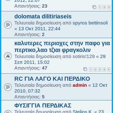
2012, 22:07
Απαντήσεις:
23
1
2
3
dolomata dilitiriaseis
Τελευταία δημοσίευση από
spyros bettinsoli
«
13 Οκτ 2011, 22:44
Απαντήσεις:
2
καλυτερες περιοχες στην παφο για
περτικο,λαο τζιαι φραγκολιν
Τελευταία δημοσίευση από
sotiris!129
«
29
Σεπ 2011, 15:02
Απαντήσεις:
47
1
2
3
4
5
RC ΓΙΑ ΛΑΓΟ ΚΑΙ ΠΕΡΔΙΚΟ
Τελευταία δημοσίευση από
admin
«
12 Οκτ
2010, 07:32
Απαντήσεις:
5
ΦΥΣΙΓΓΙΑ ΠΕΡΔΙΚΑΣ
Τελευταία δημοσίευση από
Stelios K.
«
23