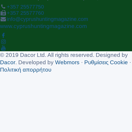
+357 25577750
+357 25577760
info@cyprushuntingmagazine.com
www.cyprushuntingmagazine.com
© 2019 Dacor Ltd. All rights reserved. Designed by
Dacor
. Developed by
Webmors
·
Ρυθμίσεις Cookie
·
Πολιτική απορρήτου