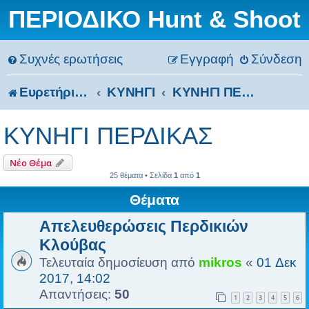
ΠΕΡΙΟΔΙΚΟ Hunt & Shoot
Συχνές ερωτήσεις
Εγγραφή
Σύνδεση
Ευρετήριο Δ. Συζήτησης
ΚΥΝΗΓΙ
ΚΥΝΗΓΙ ΠΕΡΔΙΚΑΣ
ΚΥΝΗΓΙ ΠΕΡΔΙΚΑΣ
Νέο Θέμα
25 θέματα • Σελίδα
1
από
1
Θέματα
Απελευθερώσεις Περδικιών
Κλούβας
Τελευταία δημοσίευση από
mikros
«
01 Δεκ
2017, 14:02
Απαντήσεις:
50
1
2
3
4
5
6