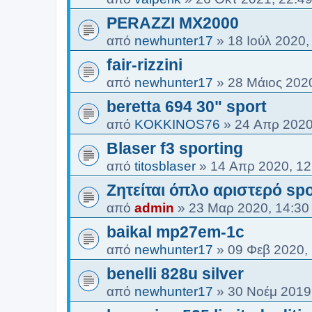
PERAZZI MX2000
από
newhunter17
»
18 Ιούλ 2020,
fair-rizzini
από
newhunter17
»
28 Μάιος 2020
beretta 694 30" sport
από
KOKKINOS76
»
24 Απρ 2020
Blaser f3 sporting
από
titosblaser
»
14 Απρ 2020, 12
Ζητείται όπλο αριστερό spo
από
admin
»
23 Μαρ 2020, 14:30
baikal mp27em-1c
από
newhunter17
»
09 Φεβ 2020,
benelli 828u silver
από
newhunter17
»
30 Νοέμ 2019