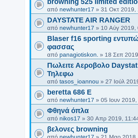
browning 525 limited editi
από
newhunter17
»
31 Οκτ 2019,
DAYSTATE AIR RANGER
από
newhunter17
»
10 Αύγ 2019,
Blaser f16 sporting εντυπώ
φασσας
από
panagiotiskon.
»
18 Σεπ 2019
Πωλειτε Αεροβολο Daystate
Τηλεφω
από
tasos_ioannou
»
27 Ιούλ 201
beretta 686 E
από
newhunter17
»
05 Ιουν 2019,
Φθηνά όπλα
από
nikos17
»
30 Απρ 2019, 11:4
βελονες browning
από
newhunter17
»
21 Μαρ 2018,