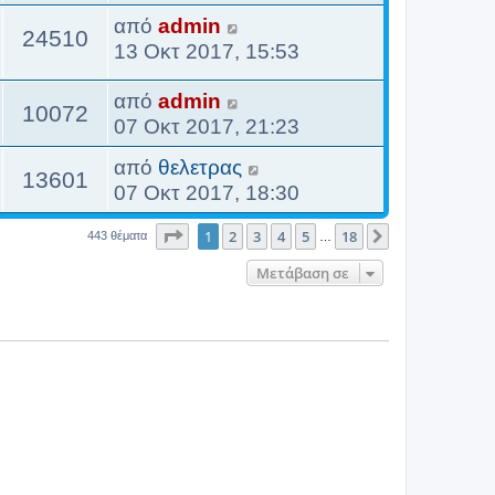
από
admin
24510
13 Οκτ 2017, 15:53
από
admin
10072
07 Οκτ 2017, 21:23
από
θελετρας
13601
07 Οκτ 2017, 18:30
Σελίδα
1
από
18
1
2
3
4
5
18
Επόμενη
443 θέματα
…
Μετάβαση σε