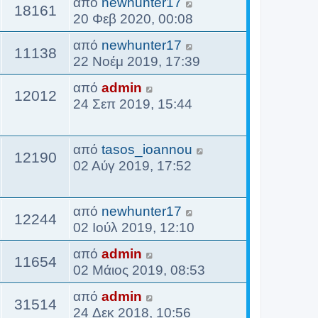
από
newhunter17
18161
20 Φεβ 2020, 00:08
από
newhunter17
11138
22 Νοέμ 2019, 17:39
από
admin
12012
24 Σεπ 2019, 15:44
από
tasos_ioannou
12190
02 Αύγ 2019, 17:52
από
newhunter17
12244
02 Ιούλ 2019, 12:10
από
admin
11654
02 Μάιος 2019, 08:53
από
admin
31514
24 Δεκ 2018, 10:56