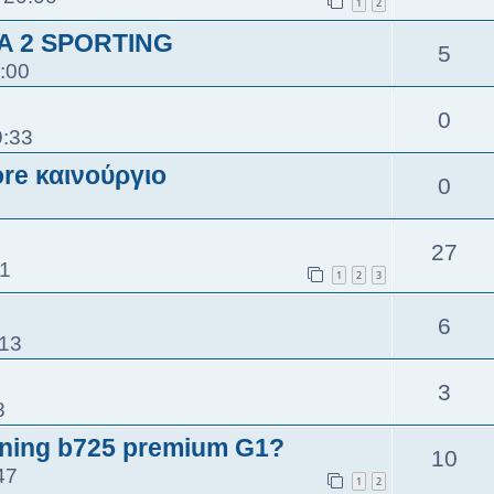
1
2
A 2 SPORTING
5
:00
0
9:33
ore καινούργιο
0
27
51
1
2
3
6
:13
3
8
rowning b725 premium G1?
10
47
1
2