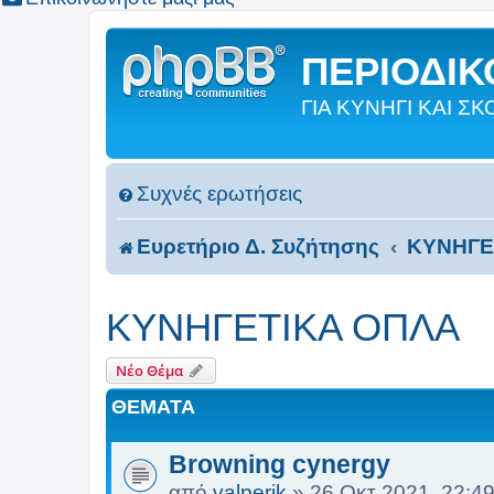
ΠΕΡΙΟΔΙΚΟ
ΓΙΑ ΚΥΝΗΓΙ ΚΑΙ 
Συχνές ερωτήσεις
Ευρετήριο Δ. Συζήτησης
ΚΥΝΗΓΕΤ
ΚΥΝΗΓΕΤΙΚΑ ΟΠΛΑ
Νέο Θέμα
ΘΈΜΑΤΑ
Browning cynergy
από
valperik
»
26 Οκτ 2021, 22:4