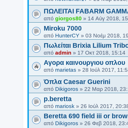
ΠΩΛΕΙΤΑΙ FABARM GAMM
από
giorgos80
»
14 Αύγ 2018, 15
Miroku 7000
από
HunterCY
»
03 Νοέμ 2018, 1
Πωλείται Brixia Lilium Trib
από
admin
»
17 Οκτ 2018, 15:14
Αγορα καινουργιου οπλου
από
marietas
»
28 Ιούλ 2017, 11:
Όπλα Caesar Guerini
από
Dikigoros
»
22 Μαρ 2018, 23
p.beretta
από
mariosk
»
26 Ιούλ 2017, 20:3
Beretta 690 field iii or b
από
Dikigoros
»
26 Φεβ 2018, 23: