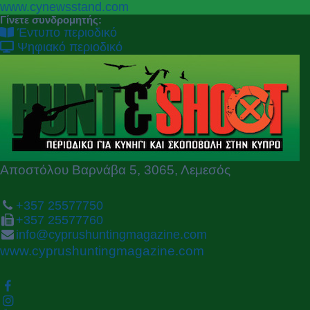
P
N
www.cynewsstand.com
r
e
Γίνετε συνδρομητής:
e
x
Έντυπο περιοδικό
v
t
Ψηφιακό περιοδικό
i
o
u
s
Αποστόλου Βαρνάβα 5, 3065, Λεμεσός
+357 25577750
+357 25577760
info@cyprushuntingmagazine.com
www.cyprushuntingmagazine.com