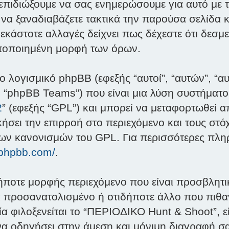
 επιδιώξουμε να σας ενημερώσουμε για αυτό με
 να ξαναδιαβάζετε τακτικά την παρούσα σελίδα 
εκάστοτε αλλαγές δείχνει πως δέχεστε ότι δεσμ
οποποιημένη μορφή των όρων.
ο λογισμικό phpBB (εφεξής “αυτοί”, “αυτών”, “α
 “phpBB Teams”) που είναι μια λύση συστήματος
2
” (εφεξής “GPL”) και μπορεί να μεταφορτωθεί 
σει την επιρροή στο περιεχόμενο και τους στόχ
των κανονισμών του GPL. Για περισσότερες πλη
.phpbb.com/
.
ήποτε μορφής περιεχόμενο που είναι προσβλητικ
ά προσανατολισμένο ή οτιδήποτε άλλο που πιθαν
α φιλοξενείται το “ΠΕΡΙΟΔΙΚΟ Hunt & Shoot”, εί
 να οδηγήσει στην άμεση και μόνιμη διαγραφή σ