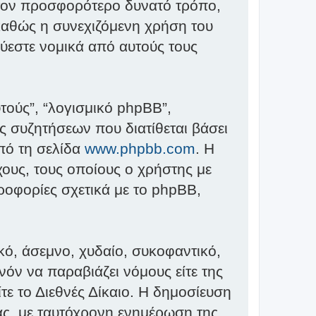
 τον προσφορότερο δυνατό τρόπο,
καθώς η συνεχιζόμενη χρήση του
εύεστε νομικά από αυτούς τους
υτούς”, “λογισμικό phpBB”,
 συζητήσεων που διατίθεται βάσει
από τη σελίδα
www.phpbb.com
. Η
ους, τους οποίους ο χρήστης με
ροφορίες σχετικά με το phpBB,
ό, άσεμνο, χυδαίο, συκοφαντικό,
όν να παραβιάζει νόμους είτε της
τε το Διεθνές Δίκαιο. Η δημοσίευση
ας, με ταυτόχρονη ενημέρωση της