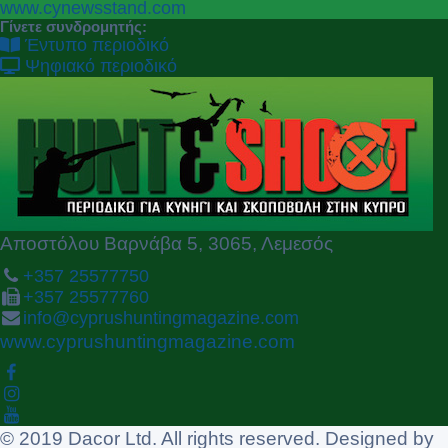
P
N
www.cynewsstand.com
r
e
Γίνετε συνδρομητής:
e
x
Έντυπο περιοδικό
v
t
Ψηφιακό περιοδικό
i
o
u
s
Αποστόλου Βαρνάβα 5, 3065, Λεμεσός
+357 25577750
+357 25577760
info@cyprushuntingmagazine.com
www.cyprushuntingmagazine.com
© 2019 Dacor Ltd. All rights reserved. Designed by