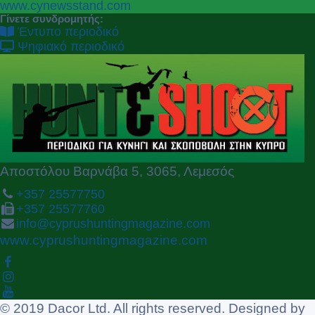
P
N
www.cynewsstand.com
r
e
Γίνετε συνδρομητής:
e
x
Έντυπο περιοδικό
v
t
Ψηφιακό περιοδικό
i
o
u
s
Αποστόλου Βαρνάβα 5, 3065, Λεμεσός
+357 25577750
+357 25577760
info@cyprushuntingmagazine.com
www.cyprushuntingmagazine.com
© 2019 Dacor Ltd. All rights reserved. Designed by