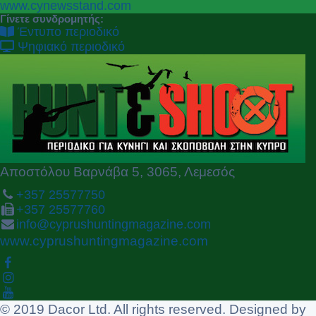
P
N
www.cynewsstand.com
r
e
Γίνετε συνδρομητής:
e
x
Έντυπο περιοδικό
v
t
Ψηφιακό περιοδικό
i
o
u
s
Αποστόλου Βαρνάβα 5, 3065, Λεμεσός
+357 25577750
+357 25577760
info@cyprushuntingmagazine.com
www.cyprushuntingmagazine.com
© 2019 Dacor Ltd. All rights reserved. Designed by