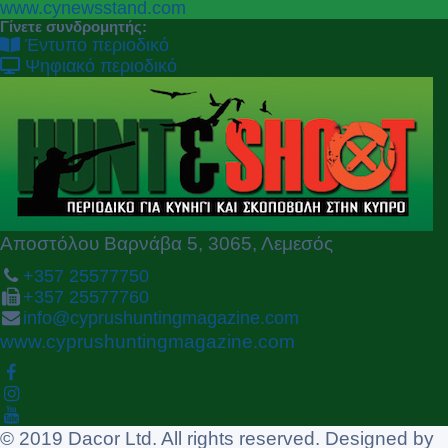
P
N
www.cynewsstand.com
r
e
Γίνετε συνδρομητής:
e
x
Έντυπο περιοδικό
v
t
Ψηφιακό περιοδικό
i
o
u
s
Αποστόλου Βαρνάβα 5, 3065, Λεμεσός
+357 25577750
+357 25577760
info@cyprushuntingmagazine.com
www.cyprushuntingmagazine.com
© 2019 Dacor Ltd. All rights reserved. Designed by