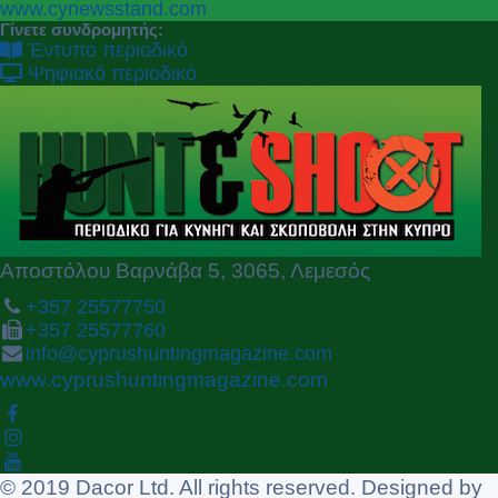
P
N
www.cynewsstand.com
r
e
Γίνετε συνδρομητής:
e
x
Έντυπο περιοδικό
v
t
Ψηφιακό περιοδικό
i
o
u
s
Αποστόλου Βαρνάβα 5, 3065, Λεμεσός
+357 25577750
+357 25577760
info@cyprushuntingmagazine.com
www.cyprushuntingmagazine.com
© 2019 Dacor Ltd. All rights reserved. Designed by