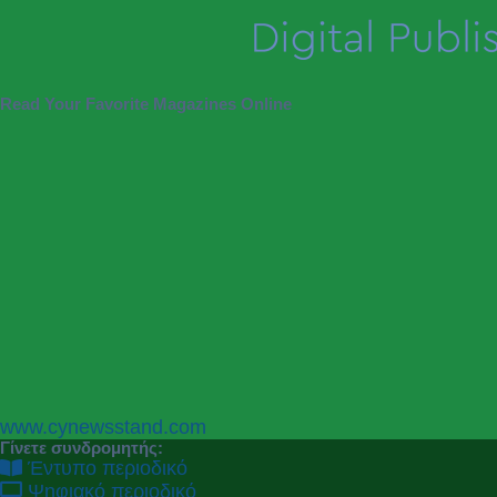
Read Your Favorite Magazines Online
P
N
www.cynewsstand.com
r
e
Γίνετε συνδρομητής:
e
x
Έντυπο περιοδικό
v
t
Ψηφιακό περιοδικό