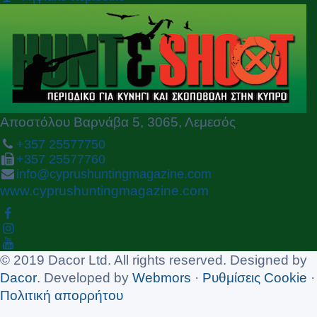
i
o
u
s
Αποστόλου Βαρνάβα 5, 3065, Λεμεσός
+357 25577750
+357 25577760
info@cyprushuntingmagazine.com
www.cyprushuntingmagazine.com
© 2019 Dacor Ltd. All rights reserved. Designed by
Dacor
. Developed by
Webmors
·
Ρυθμίσεις Cookie
·
Πολιτική απορρήτου