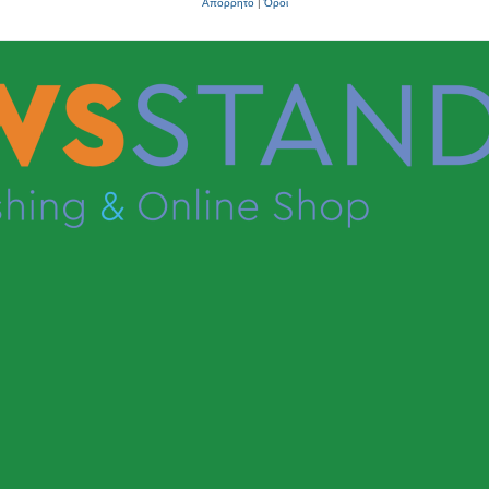
Απόρρητο
|
Όροι