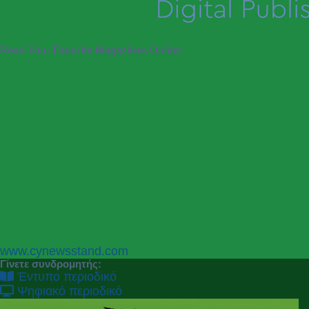
Read Your Favorite Magazines Online
P
N
www.cynewsstand.com
r
e
Γίνετε συνδρομητής:
e
x
Έντυπο περιοδικό
v
t
Ψηφιακό περιοδικό
i