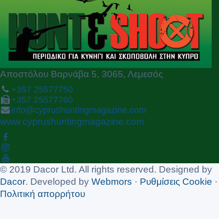
o
u
s
Αποστόλου Βαρνάβα 5, 3065, Λεμεσός
+357 25577750
+357 25577760
info@cyprushuntingmagazine.com
www.cyprushuntingmagazine.com
© 2019 Dacor Ltd. All rights reserved. Designed by
Dacor
. Developed by
Webmors
·
Ρυθμίσεις Cookie
·
Πολιτική απορρήτου