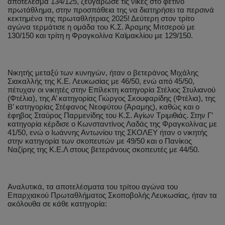
αποτέλεσμα 134/125, ζευγάρωσε τις νίκες στο φετινό
πρωτάθλημα, στην προσπάθεια της να διατηρήσει τα περσινά
κεκτημένα της πρωταθλήτριας 2025! Δεύτερη στον τρίτο
αγώνα τερμάτισε η ομάδα του Κ.Σ. Άραμης Μιτσερού με
130/150 και τρίτη η Φραγκολίνα Καϊμακλίου με 129/150.
Νικητής μεταξύ των κυνηγών, ήταν ο βετεράνος Μιχάλης
Σιακαλλής της Κ.Ε. Λευκωσίας με 46/50, ενώ από 45/50,
πέτυχαν οι νικητές στην Επίλεκτη κατηγορία Στέλιος Στυλιανού
(Φτέλια), της Α’ κατηγορίας Γιώργος Σκουφαρίδης (Φτέλια), της
Β’ κατηγορίας Στέφανος Νεοφύτου (Άραμης), καθώς και ο
έφηβος Σταύρος Παρμενίδης του Κ.Σ. Αγίων Τριμιθιάς. Στην Γ’
κατηγορία κέρδισε ο Κωνσταντίνος Λαδάς της Φραγκολίνας με
41/50, ενώ ο Ιωάννης Αντωνίου της ΣΚΟΛΕΥ ήταν ο νικητής
στην κατηγορία των σκοπευτών με 49/50 και ο Πανίκος
Ναζίρης της Κ.Ε.Λ στους βετεράνους σκοπευτές με 44/50.
Αναλυτικά, τα αποτελέσματα του τρίτου αγώνα του
Επαρχιακού Πρωταθλήματος Σκοποβολής Λευκωσίας, ήταν τα
ακόλουθα σε κάθε κατηγορία: