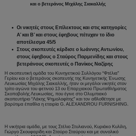
και ο βετεράνος Μιχάλης Σιακαλλής
Οι νικητές στους Επίλεκτους και στις κατηγορίες
Α’ και Β’ και στους έφηβους πέτυχαν το ίδιο
αποτέλεσμα 45/5
Στους σκοπευτές κέρδισε ο Ιωάννης Αντωνίου,
στους έφηβους ο Σταύρος Παρμενίδης και στους
βετεράνους σκοπευτές ο Πανίκος Ναζίρης
Η σκοπευτική ομάδα του Κυνηγετικού Συλλόγου “Φτέλια”
Γερίου και ο βετεράνος σκοπευτής της Κυνηγετικής Ένωσης
Λευκωσίας Μιχάλης Σιακαλλής, ήταν οι μεγάλοι νικητές στον
τρίτο αγώνα του φετινού 13 ου Επαρχιακού Πρωταθλήματος
Σκοποβολής Λευκωσίας, που έγινε στο Ολυμπιακό
σκοπευτήριο “Λάκης Ψημολοφίτης” και τον αθλοθέτησε με
βαρύτιμα έπαθλα η εταιρία G. ALEXANDROU FURNISHING.
Η νικήτρια ομάδα, με τους Στέλιο Στυλιανού, Κυριάκο Κυλίλη,
Γιώργο Σκουφαρίδη και Σταύρο Σταύρου και με συνολικό