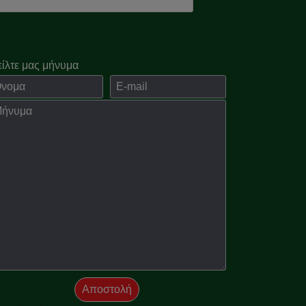
είλτε μας μήνυμα
ομα
E-mail
νημα
Αποστολή