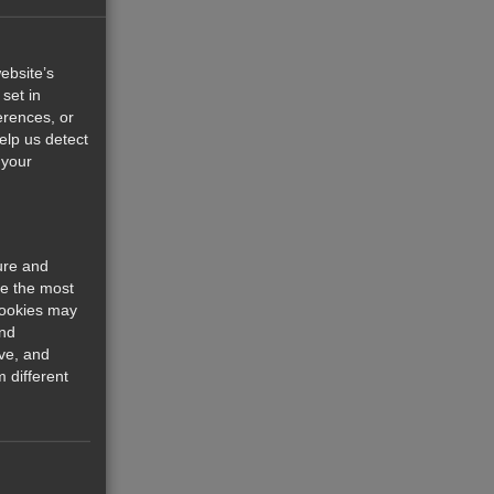
ebsite’s
set in
erences, or
help us detect
 your
ure and
re the most
cookies may
and
ve, and
 different