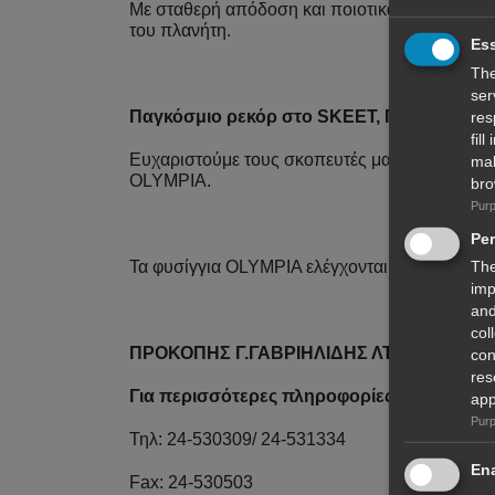
Με σταθερή απόδοση και ποιοτικά υλικά οι σκο
του πλανήτη.
Ess
The
ser
Παγκόσμιο ρεκόρ στο SKEET, Παγκόσμια 
res
fil
Ευχαριστούμε τους σκοπευτές μας που για ακό
mal
OLYMPIA.
bro
Purp
Pe
The
Τα φυσίγγια OLYMPIA ελέγχονται και δοκιμάζον
imp
and
col
ΠΡΟΚΟΠΗΣ Γ.ΓΑΒΡΙΗΛΙΔΗΣ ΛΤΔ
con
res
Για περισσότερες πληροφορίες:
app
Purp
Τηλ: 24-530309/ 24-531334
Ena
Fax: 24-530503