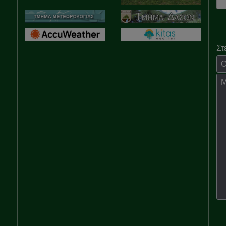
Στ
Όν
Μή