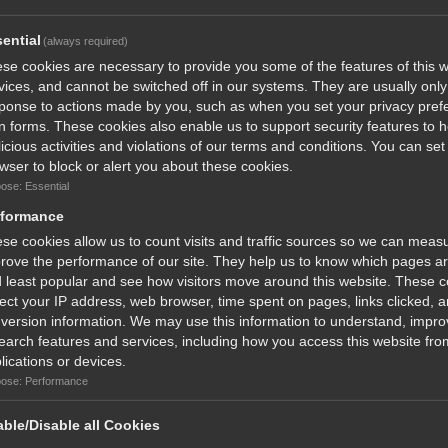
πευτές μας έχουν διακριθεί σε όλα τα μήκη και πλάτη
ential
(always required)
se cookies are necessary to provide you some of the features of this w
vices, and cannot be switched off in our systems. They are usually only 
και Πανευρωπαικά χρυσά μετάλλια ΤΡΑΠ&ΣΚΗΤ
ponse to actions made by you, such as when you set your privacy pref
l in forms. These cookies also enable us to support security features to 
μη μια φορά επιλέγουν και διαπρέπουν με τα φυσίγγια
icious activities and violations of our terms and conditions. You can set
wser to block or alert you about these cookies.
ose: Essential
rformance
se cookies allow us to count visits and traffic sources so we can meas
ται στο Βλητικό κέντρο δοκιμών Βελγίου .
rove the performance of our site. They help us to know which pages a
 least popular and see how visitors move around this website. These 
lect your IP address, web browser, time spent on pages, links clicked, 
version information. We may use this information to understand, impro
earch features and services, including how you access this website from
lications or devices.
ose: Performance
ble/Disable all Cookies