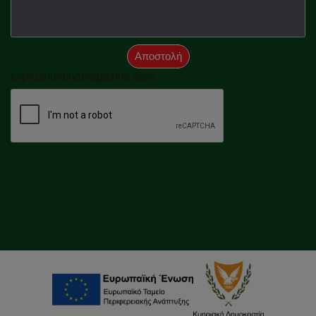
Αποστολή
cyprushuntingmagazine.com