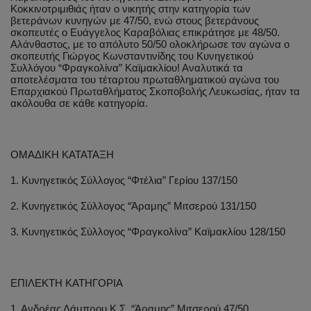
Κοκκινοτριμιθιάς ήταν ο νικητής στην κατηγορία των
βετεράνων κυνηγών με 47/50, ενώ στους βετεράνους
σκοπευτές ο Ευάγγελος Καραβόλιας επικράτησε με 48/50.
Αλάνθαστος, με το απόλυτο 50/50 ολοκλήρωσε τον αγώνα ο
σκοπευτής Γιώργος Κωνσταντινίδης του Κυνηγετικού
Συλλόγου “Φραγκολίνα” Καϊμακλίου! Αναλυτικά τα
αποτελέσματα του τέταρτου πρωταθληματικού αγώνα του
Επαρχιακού Πρωταθλήματος Σκοποβολής Λευκωσίας, ήταν τα
ακόλουθα σε κάθε κατηγορία.
ΟΜΑΔΙΚΗ ΚΑΤΑΤΑΞΗ
1. Κυνηγετικός Σύλλογος “Φτέλια” Γερίου 137/150
2. Κυνηγετικός Σύλλογος “Άραμης” Μιτσερού 131/150
3. Κυνηγετικός Σύλλογος “Φραγκολίνα” Καϊμακλίου 128/150
ΕΠΙΛΕΚΤΗ ΚΑΤΗΓΟΡΙΑ
1. Ανδρέας Λάμπρου Κ.Σ. “Άραμης” Μιτσερού 47/50