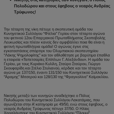
Πολυδώρου και στους έφηβους ο νεαρός Ανδρέας
Τρύφωνος!
Την τέταρτη της νίκη πέτυχε η σκοπευτική ομάδα του
Κυνηγετικού Συλλόγου “Φτέλια” Γερίου στον τέταρτο αγώνα
του φετινού 12ου Επαρχιακού Πρωταθλήματος Σκοποβολής
Λευκωσίας και πλέον κανείς δεν αμφιβάλλει ποια θα είναι η
φετινή πρωταθλήτρια ομάδα! Ο αγώνας έγινε στις
εγκαταστάσεις σπόρτιγκ του Ολυμπιακού σκοπευτηρίου
“Λάκης Ψημολοφίτης” και τον αθλοθέτησε με βαρύτιμα έπαθλα
η εταιρεία «Ταπετσαρίες Επίπλων Γ. Αλεξάνδου». Η ομάδα του
Γερίου, με τους Κυριάκο Κυλίλη, Σταύρο Σταύρου, Γιώργο
Σκουφαρίδη και Στέλιο Στυλιανού, κέρδισε και τον τέταρτο
αγώνα με 137/150, έναντι 131/150 του Κυνηγετικού Συλλόγου
“Άραμης” Μιτσερού και 128/130 της “Φραγκολίνα” Καϊμακλίου.
Νικητής μεταξύ των κυνηγών αναδείχτηκε ο Πόλυς
Πολυδώρου του Κυνηγετικού Συλλόγου Λακατάμιας, που
αγωνίζεται στην Α’ κατηγορία με 49/50, ενώ στους έφηβους, ο
νεαρός Ανδρέας Τρύφωνος πέτυχε 37/50. Ο Ηλίας
Χαραλάμπους του Κυνηγετικού Συλλόγου “Πλουμί”