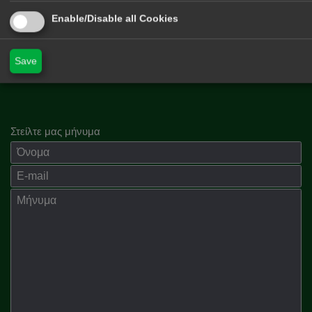
Enable/Disable all Cookies
Δέχομαι να λαμβάνω newsletters από το περιοδικό Hunt & Shoot
Save
Στείλτε μας μήνυμα
Όνομα
E-mail
Μήνημα