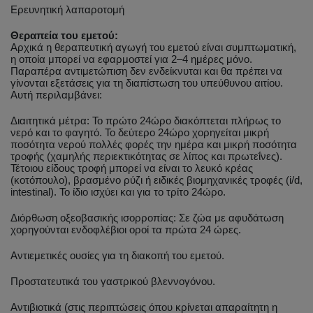
Ερευνητική λαπαροτομή
Θεραπεία του εμετού:
Αρχικά η θεραπευτική αγωγή του εμετού είναι συμπτωματική,
η οποία μπορεί να εφαρμοστεί για 2–4 ημέρες μόνο.
Παραπέρα αντιμετώπιση δεν ενδείκνυται και θα πρέπει να
γίνονται εξετάσεις για τη διαπίστωση του υπεύθυνου αιτίου.
Αυτή περιλαμβάνει:
Διαιτητικά μέτρα: Το πρώτο 24ώρο διακόπτεται πλήρως το
νερό και το φαγητό. Το δεύτερο 24ώρο χορηγείται μικρή
ποσότητα νερού πολλές φορές την ημέρα και μικρή ποσότητα
τροφής (χαμηλής περιεκτικότητας σε λίπος και πρωτεΐνες).
Τέτοιου είδους τροφή μπορεί να είναι το λευκό κρέας
(κοτόπουλο), βρασμένο ρύζι ή ειδικές βιομηχανικές τροφές (i/d,
intestinal). Το ίδιο ισχύει και για το τρίτο 24ώρο.
Διόρθωση οξεοβασικής ισορροπίας: Σε ζώα με αφυδάτωση
χορηγούνται ενδοφλέβιοι οροί τα πρώτα 24 ώρες.
Αντιεμετικές ουσίες για τη διακοπή του εμετού.
Προστατευτικά του γαστρικού βλεννογόνου.
Αντιβιοτικά (στις περιπτώσεις όπου κρίνεται απαραίτητη η