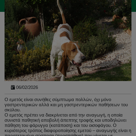
06/02/2026
Ο εμετός είναι συνήθες σύμπτωμα πολλών, όχι μόνο
γαστρεντερικών αλλά και μη γαστρεντερικών παθήσεων του
σκύλου.
Ο εμετός πρέπει να διακρίνεται από την αναγωγή, η οποία
συνιστά παθητική αποβολή άπεπτης τροφής και υποδηλώνει
πάθηση του φάρυγγα (κατάποση) και του οισοφάγου. Ο
κυριότερος τρόπος διαφοροποίησης εμετού – αναγωγής είναι η
παρατεταμένη σύσπαση (προσπάθεια) που γίνεται με