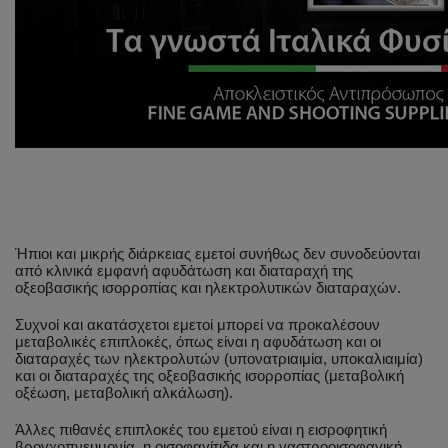
Ήπιοι και μικρής διάρκειας εμετοί συνήθως δεν συνοδεύονται
από κλινικά εμφανή αφυδάτωση και διαταραχή της
οξεοβασικής ισορροπίας και ηλεκτρολυτικών διαταραχών.
Συχνοί και ακατάσχετοι εμετοί μπορεί να προκαλέσουν
μεταβολικές επιπλοκές, όπως είναι η αφυδάτωση και οι
διαταραχές των ηλεκτρολυτών (υπονατριαιμία, υποκαλιαιμία)
και οι διαταραχές της οξεοβασικής ισορροπίας (μεταβολική
οξέωση, μεταβολική αλκάλωση).
Άλλες πιθανές επιπλοκές του εμετού είναι η εισροφητική
βρογχοπνευμονία, η οισοφαγίτιδα και η γαστροοισοφαγική