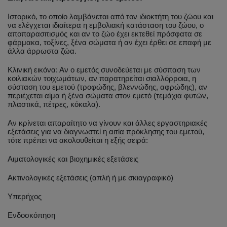
Ιστορικό, το οποίο λαμβάνεται από τον ιδιοκτήτη του ζώου και
να ελέγχεται ιδιαίτερα η εμβολιακή κατάσταση του ζώου, ο
αποπαρασιτισμός και αν το ζώο έχει εκτεθεί πρόσφατα σε
φάρμακα, τοξίνες, ξένα σώματα ή αν έχει έρθει σε επαφή με
άλλα άρρωστα ζώα.
Κλινική εικόνα: Αν ο εμετός συνοδεύεται με σύσπαση των
κοιλιακών τοιχωμάτων, αν παρατηρείται σιαλλόρροια, η
σύσταση του εμετού (τροφώδης, βλεννώδης, αφρώδης), αν
περιέχεται αίμα ή ξένα σώματα στον εμετό (τεμάχια φυτών,
πλαστικά, πέτρες, κόκαλα).
Αν κρίνεται απαραίτητο να γίνουν και άλλες εργαστηριακές
εξετάσεις για να διαγνωστεί η αιτία πρόκλησης του εμετού,
τότε πρέπει να ακολουθείται η εξής σειρά:
Αιματολογικές και βιοχημικές εξετάσεις
Ακτινολογικές εξετάσεις (απλή ή με σκιαγραφικό)
Υπερήχος
Ενδοσκόπηση